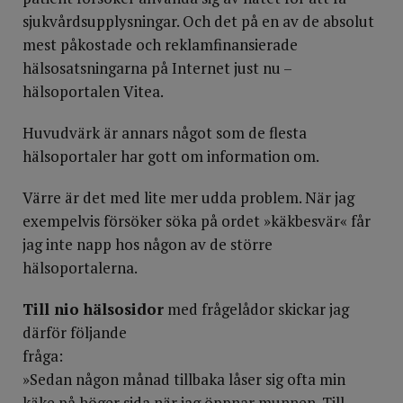
sjukvårdsupplysningar. Och det på en av de absolut
mest påkostade och reklamfinansierade
hälsosatsningarna på Internet just nu –
hälsoportalen Vitea.
Huvudvärk är annars något som de flesta
hälsoportaler har gott om information om.
Värre är det med lite mer udda problem. När jag
exempelvis försöker söka på ordet »käkbesvär« får
jag inte napp hos någon av de större
hälsoportalerna.
Till nio hälsosidor
med frågelådor skickar jag
därför följande
fråga:
»Sedan någon månad tillbaka låser sig ofta min
käke på höger sida när jag öppnar munnen. Till