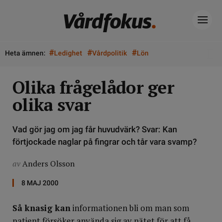
#
#
#
Heta ämnen:
Ledighet
Vårdpolitik
Lön
Olika frågelådor ger
olika svar
Vad gör jag om jag får huvudvärk? Svar: Kan
förtjockade naglar på fingrar och tår vara svamp?
av
Anders Olsson
8 MAJ 2000
Så knasig kan
informationen bli om man som
patient försöker använda sig av nätet för att få