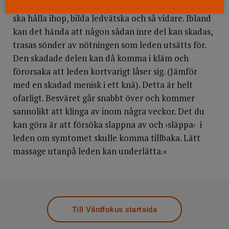
alla leder finns strukturer som är till för att leden
ska hålla ihop, bilda ledvätska och så vidare. Ibland
kan det hända att någon sådan inre del kan skadas,
trasas sönder av nötningen som leden utsätts för.
Den skadade delen kan då komma i kläm och
förorsaka att leden kortvarigt låser sig. (Jämför
med en skadad menisk i ett knä). Detta är helt
ofarligt. Besväret går snabbt över och kommer
sannolikt att klinga av inom några veckor. Det du
kan göra är att försöka slappna av och ›släppa‹ i
leden om symtomet skulle komma tillbaka. Lätt
massage utanpå leden kan underlätta.«
Till Vårdfokus startsida