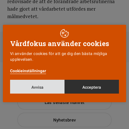
redovisade de att de förändrade arbetsrutinerna
hade gjort att vårdarbetet utfördes mer
målmedvetet.
DELA
Vårdfokus använder cookies
Till Vårdfokus startsida
Vi använder cookies för att ge dig den bästa möjliga
upplevelsen.
Cookieinställningar
Avvisa
Acceptera
Läs senaste numret
Nyhetsbrev