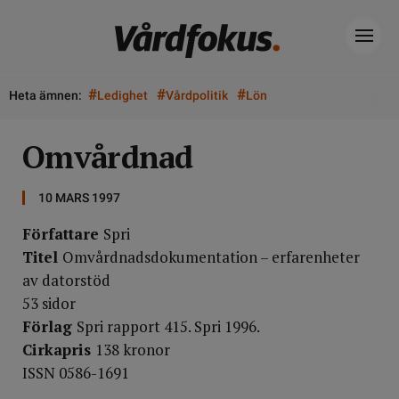
#
#
#
Heta ämnen:
Ledighet
Vårdpolitik
Lön
Omvårdnad
10 MARS 1997
Författare
Spri
Titel
Omvårdnadsdokumentation – erfarenheter
av datorstöd
53 sidor
Förlag
Spri rapport 415. Spri 1996.
Cirkapris
138 kronor
ISSN 0586-1691