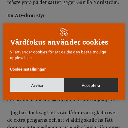
måste göra på det sättet, säger Gunilla Nordström.
En AD-dom styr
Formellt sett har landstinget gjort rätt, säger
Vårdförbundets chefsförhandlare Margareta
Vårdfokus använder cookies
Öhberg.
Vi använder cookies för att ge dig den bästa möjliga
– Det finns en dom i arbetsdomstolen som säger att
upplevelsen.
den som är oorganiserad har rätt att kräva en
Cookieinställningar
lönehöjning som går ut generellt till alla, säger hon.
Gunilla Nordström säger att många medlemmar
Avvisa
Acceptera
har hört av sig och varit upprörda över att de som
inte är med i facket ska få den här lönehöjningen.
– Jag har dock sagt att vi ändå kan vara glada över
de extra pengarna och att vi aldrig skulle ha fått
dom om inte medlemmarna varit så eniga i kampen.