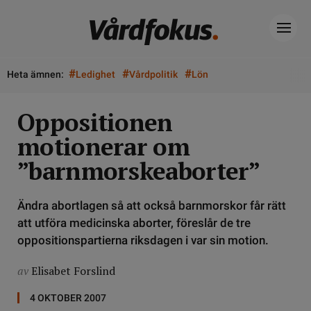
#
#
#
Heta ämnen:
Ledighet
Vårdpolitik
Lön
Oppositionen
motionerar om
”barnmorskeaborter”
Ändra abortlagen så att också barnmorskor får rätt
att utföra medicinska aborter, föreslår de tre
oppositionspartierna riksdagen i var sin motion.
av
Elisabet Forslind
4 OKTOBER 2007