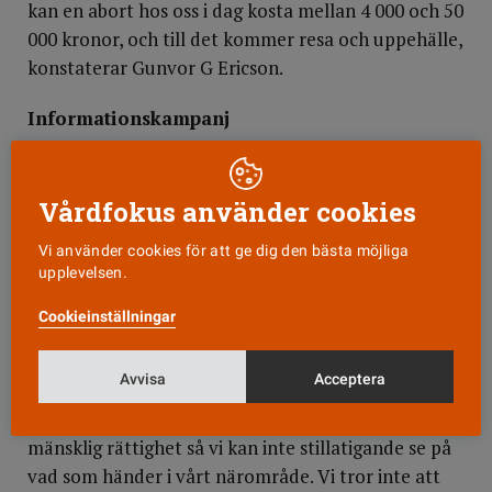
kan en abort hos oss i dag kosta mellan 4 000 och 50
000 kronor, och till det kommer resa och uppehälle,
konstaterar Gunvor G Ericson.
Informationskampanj
Elina Linna och sju andra vänsterpartister går ännu
längre. När lagen har ändrats så att utländska
Vårdfokus använder cookies
kvinnor får rätt till abort i Sverige vill de att
regeringen gör en informationssatsning om svensk
Vi använder cookies för att ge dig den bästa möjliga
upplevelsen.
abortlagstiftning i de länder i vårt närområde där
abort är förbjuden. De vill också utreda
Cookieinställningar
möjligheterna att bygga ut abortverksamheten för
utländska kvinnor i vissa landsting.
Avvisa
Acceptera
– FN har öppnat möjligheten att se abort som en
mänsklig rättighet så vi kan inte stillatigande se på
vad som händer i vårt närområde. Vi tror inte att