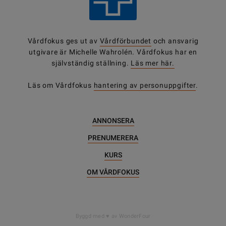
Vårdfokus ges ut av
Vårdförbundet
och ansvarig
utgivare är Michelle Wahrolén. Vårdfokus har en
självständig ställning.
Läs mer här.
Läs om Vårdfokus
hantering av personuppgifter
.
ANNONSERA
PRENUMERERA
KURS
OM VÅRDFOKUS
DELA
Byggd med
av WonderFour