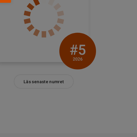
#5
2026
Läs senaste numret