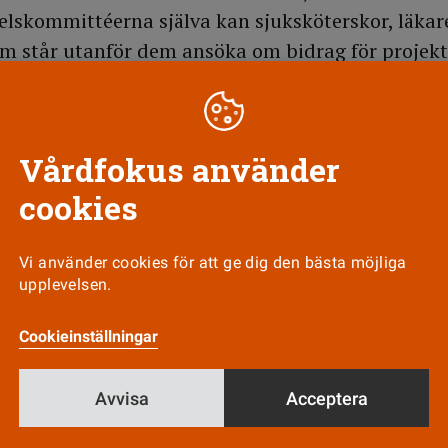
skommittéerna själva kan sjuksköterskor, läkar
m står utanför dem ansöka om bidrag för projekt
nnas av de berörda läkemedelskommittéerna.
em, hälsoekonomi och läkemedelsepidemiologi är
Vårdfokus använder
cookies
Till Vårdfokus startsida
Vi använder cookies för att ge dig den bästa möjliga
upplevelsen.
Cookieinställningar
Nyhetsbrev
Tipsa oss!
Avvisa
Acceptera