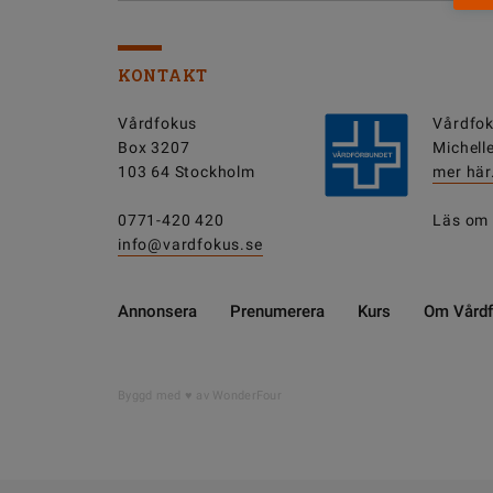
KONTAKT
Vårdfokus
Vårdfok
Box 3207
Michell
103 64 Stockholm
mer här
0771-420 420
Läs om
info@vardfokus.se
Annonsera
Prenumerera
Kurs
Om Vård
Byggd med
av WonderFour