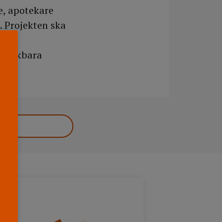
e, apotekare
. Projekten ska
 tänkbara