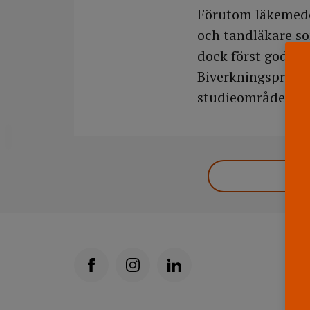
Förutom läkemedel
och tandläkare so
dock först godkä
Biverkningsprobl
studieområden.
DELA