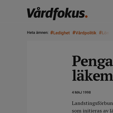
#
#
#
Heta ämnen:
Ledighet
Vårdpolitik
Lön
Pengar
läkem
4 MAJ 1998
Landstingsförbund
som initieras av 