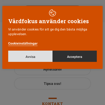
Till Vårdfokus startsida
Vårdfokus använder cookies
Vi använder cookies för att ge dig den bästa möjliga
upplevelsen.
Cookieinställningar
Läs senaste numret
Avvisa
Acceptera
Nyhetsbrev
Tipsa oss!
KONTAKT