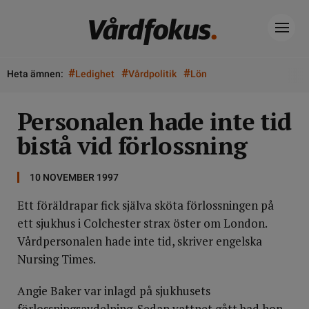
#
#
#
Heta ämnen:
Ledighet
Vårdpolitik
Lön
Personalen hade inte tid
bistå vid förlossning
10 NOVEMBER 1997
Ett föräldrapar fick själva sköta förlossningen på
ett sjukhus i Colchester strax öster om London.
Vårdpersonalen hade inte tid, skriver engelska
Nursing Times.
Angie Baker var inlagd på sjukhusets
förlossningsavdelning. Sedan vattnet gått bad hon