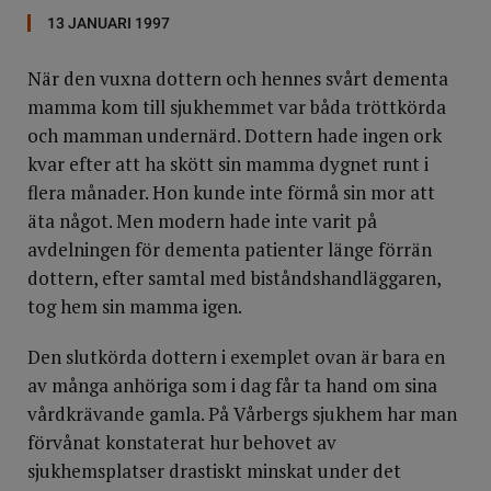
13 JANUARI 1997
När den vuxna dottern och hennes svårt dementa
mamma kom till sjukhemmet var båda tröttkörda
och mamman undernärd. Dottern hade ingen ork
kvar efter att ha skött sin mamma dygnet runt i
flera månader. Hon kunde inte förmå sin mor att
äta något. Men modern hade inte varit på
avdelningen för dementa patienter länge förrän
dottern, efter samtal med biståndshandläggaren,
tog hem sin mamma igen.
Den slutkörda dottern i exemplet ovan är bara en
av många anhöriga som i dag får ta hand om sina
vårdkrävande gamla. På Vårbergs sjukhem har man
förvånat konstaterat hur behovet av
sjukhemsplatser drastiskt minskat under det