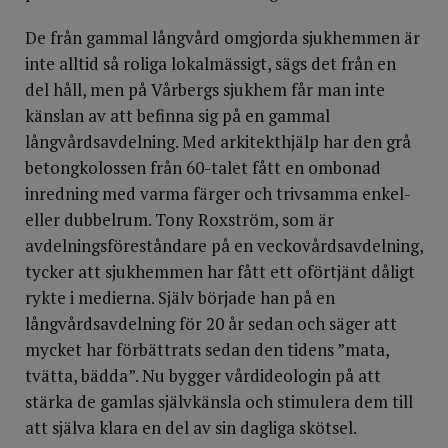
De från gammal långvård omgjorda sjukhemmen är
inte alltid så roliga lokalmässigt, sägs det från en
del håll, men på Vårbergs sjukhem får man inte
känslan av att befinna sig på en gammal
långvårdsavdelning. Med arkitekthjälp har den grå
betongkolossen från 60-talet fått en ombonad
inredning med varma färger och trivsamma enkel-
eller dubbelrum. Tony Roxström, som är
avdelningsföreståndare på en veckovårdsavdelning,
tycker att sjukhemmen har fått ett oförtjänt dåligt
rykte i medierna. Själv började han på en
långvårdsavdelning för 20 år sedan och säger att
mycket har förbättrats sedan den tidens ”mata,
tvätta, bädda”. Nu bygger vårdideologin på att
stärka de gamlas självkänsla och stimulera dem till
att själva klara en del av sin dagliga skötsel.