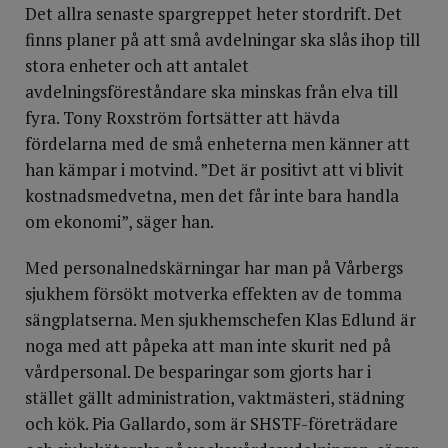
Det allra senaste spargreppet heter stordrift. Det
finns planer på att små avdelningar ska slås ihop till
stora enheter och att antalet
avdelningsföreståndare ska minskas från elva till
fyra. Tony Roxström fortsätter att hävda
fördelarna med de små enheterna men känner att
han kämpar i motvind. ”Det är positivt att vi blivit
kostnadsmedvetna, men det får inte bara handla
om ekonomi”, säger han.
Med personalnedskärningar har man på Vårbergs
sjukhem försökt motverka effekten av de tomma
sängplatserna. Men sjukhemschefen Klas Edlund är
noga med att påpeka att man inte skurit ned på
vårdpersonal. De besparingar som gjorts har i
stället gällt administration, vaktmästeri, städning
och kök. Pia Gallardo, som är SHSTF-företrädare