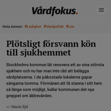
#
#
#
Heta ämnen:
Ledighet
Vårdpolitik
Lön
Plötsligt försvann kön
till sjukhemmet
Stockholms kommun lät renovera ett av sina största
sjukhem och nu har man inte råd att belägga
vårdplatserna. I de påkostade lokalerna gapar
sängarna tomma. Förmånen att få stanna i sitt hem
så länge som möjligt, kallar kommunen det nya
greppet om äldrevården.
av
Maria Ejd