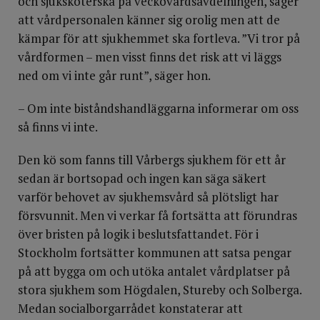
och sjuksköterska på veckovårdsavdelningen, säger
att vårdpersonalen känner sig orolig men att de
kämpar för att sjukhemmet ska fortleva. ”Vi tror på
vårdformen – men visst finns det risk att vi läggs
ned om vi inte går runt”, säger hon.
– Om inte biståndshandläggarna informerar om oss
så finns vi inte.
Den kö som fanns till Vårbergs sjukhem för ett år
sedan är bortsopad och ingen kan säga säkert
varför behovet av sjukhemsvård så plötsligt har
försvunnit. Men vi verkar få fortsätta att förundras
över bristen på logik i beslutsfattandet. För i
Stockholm fortsätter kommunen att satsa pengar
på att bygga om och utöka antalet vårdplatser på
stora sjukhem som Högdalen, Stureby och Solberga.
Medan socialborgarrådet konstaterar att