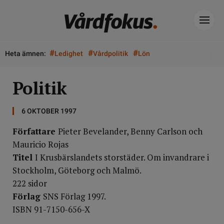
#
#
#
Heta ämnen:
Ledighet
Vårdpolitik
Lön
Politik
6 OKTOBER 1997
Författare
Pieter Bevelander, Benny Carlson och
Mauricio Rojas
Titel
I Krusbärslandets storstäder. Om invandrare i
Stockholm, Göteborg och Malmö.
222 sidor
Förlag
SNS Förlag 1997.
ISBN 91-7150-656-X