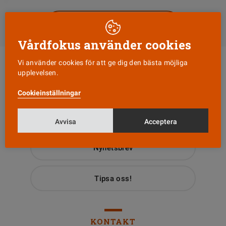
Till Vårdfokus startsida
Vårdfokus använder cookies
Vi använder cookies för att ge dig den bästa möjliga
upplevelsen.
Cookieinställningar
Läs senaste numret
Avvisa
Acceptera
Nyhetsbrev
Tipsa oss!
KONTAKT