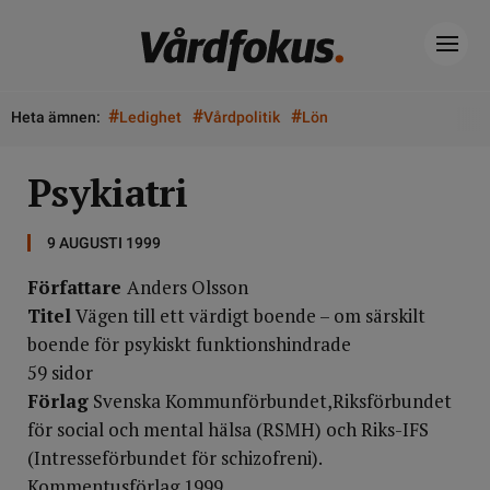
#
#
#
Heta ämnen:
Ledighet
Vårdpolitik
Lön
Psykiatri
9 AUGUSTI 1999
Författare
Anders Olsson
Titel
Vägen till ett värdigt boende – om särskilt
boende för psykiskt funktionshindrade
59 sidor
Förlag
Svenska Kommunförbundet,Riksförbundet
för social och mental hälsa (RSMH) och Riks-IFS
(Intresseförbundet för schizofreni).
Kommentusförlag 1999