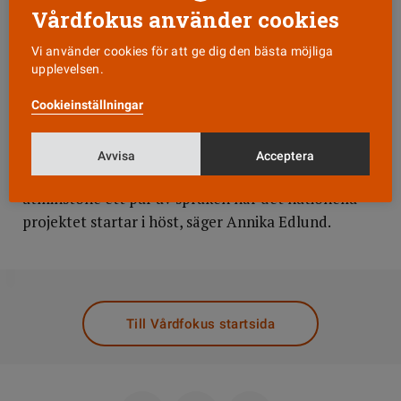
Vårdfokus använder cookies
Just nu letar man efter sjuksköterskor som kan
Vi använder cookies för att ge dig den bästa möjliga
arabiska, serbokroatiska, persiska, turkiska, spanska
upplevelsen.
och finska. Det är de sex språk som enligt Sveriges
Cookieinställningar
kommuner och landsting är vanligast och därför
mest angelägna.
Avvisa
Acceptera
– Om allt går som vi hoppas ska det fungera på
åtminstone ett par av språken när det nationella
projektet startar i höst, säger Annika Edlund.
DELA
Till Vårdfokus startsida