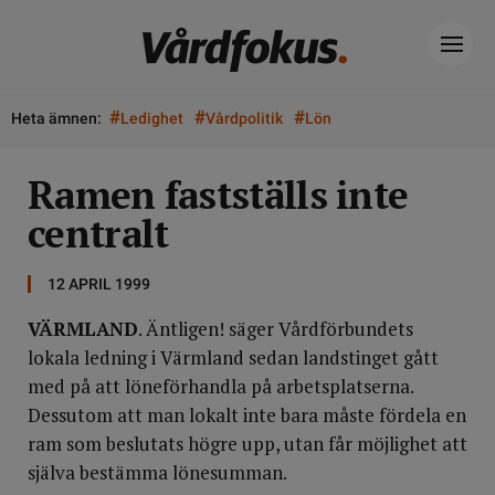
#
#
#
Heta ämnen:
Ledighet
Vårdpolitik
Lön
Ramen fastställs inte
centralt
12 APRIL 1999
VÄRMLAND
. Äntligen! säger Vårdförbundets
lokala ledning i Värmland sedan landstinget gått
med på att löneförhandla på arbetsplatserna.
Dessutom att man lokalt inte bara måste fördela en
ram som beslutats högre upp, utan får möjlighet att
själva bestämma lönesumman.