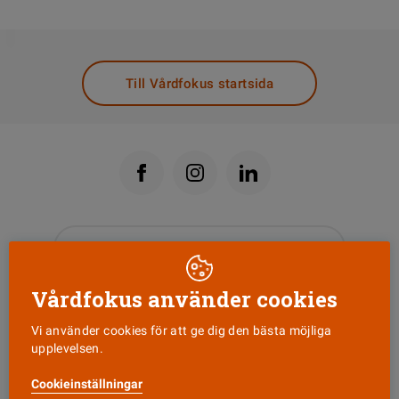
DELA
Till Vårdfokus startsida
Läs senaste numret
Vårdfokus använder cookies
Nyhetsbrev
Vi använder cookies för att ge dig den bästa möjliga
upplevelsen.
Tipsa oss!
Cookieinställningar