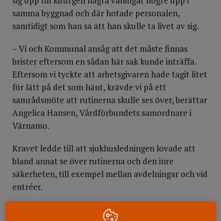
sig upp till kirurgen några våningar högre upp i
samma byggnad och där hotade personalen,
samtidigt som han sa att han skulle ta livet av sig.
– Vi och Kommunal ansåg att det måste finnas
brister eftersom en sådan här sak kunde inträffa.
Eftersom vi tyckte att arbetsgivaren hade tagit litet
för lätt på det som hänt, krävde vi på ett
samrådsmöte att rutinerna skulle ses över, berättar
Angelica Hansen, Vårdförbundets samordnare i
Värnamo.
Kravet ledde till att sjukhusledningen lovade att
bland annat se över rutinerna och den inre
säkerheten, till exempel mellan avdelningar och vid
entréer.
Även i Byske
agerade Vårdförbundets