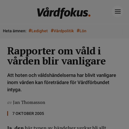
#
#
#
Heta ämnen:
Ledighet
Vårdpolitik
Lön
Rapporter om våld i
vården blir vanligare
Att hoten och våldshändelserna har blivit vanligare
inom vården kan företrädare för Vårdförbundet
intyga.
av
Jan Thomasson
7 OKTOBER 2005
Ja, den
här typen av händelser verkar bli allt