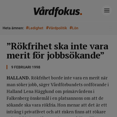
#
#
#
Heta ämnen:
Ledighet
Vårdpolitik
Lön
”Rökfrihet ska inte vara
merit för jobbsökande”
9 FEBRUARI 1998
HALLAND.
Rökfrihet borde inte vara en merit när
man söker jobb, säger Vårdförbundets ordförande i
Halland Lena Hägglund om primärvårdens i
Falkenberg önskemål i en platsannons om att de
sökande ska vara rökfria. Hon menar att det är ett
intrång i privatlivet och att risken finns att rökare