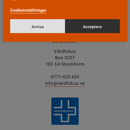
Cookieinställningar
Tipsa oss!
Avvisa
Acceptera
KONTAKT
Vårdfokus
Box 3207
103 64 Stockholm
0771-420 420
info@vardfokus.se