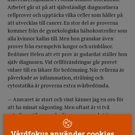
Arbetet går ut på att självständigt diagnostisera
cellprover och upptäcka vilka celler som håller på
att utvecklas till cancer. En stor del av proverna
kommer från de gynekologiska hälsokontroller som
alla kvinnor kallas till. Men hon granskar även
prover från exempelvis lungor och urinblåsor.
Bedömer Helen att ett prov är godardat ställer hon
själv diagnosen. Vid cellförändringar går provet
vidare till en läkare för bedömning. När cellerna är
påverkade av inflammation, strålning och
cytostatika är proverna extra svårbedömda.
— Ansvaret är stort och visst känner jag en oro för
att ha missat någonting. Men oftast är vi två
cytodiagostiker som bedömer proven, det är en
trygghet.
Vårdfokus använder cookies