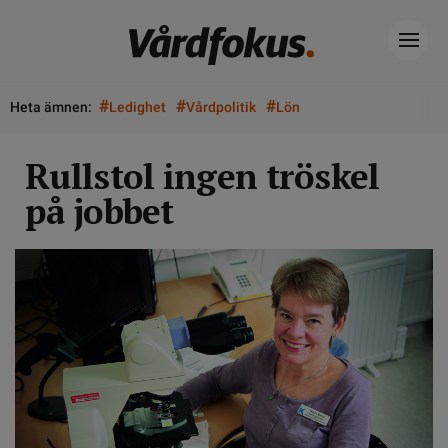
#
#
#
Heta ämnen:
Ledighet
Vårdpolitik
Lön
Rullstol ingen tröskel
på jobbet