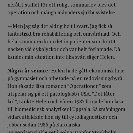
neråt. I stället för ett roligt sommarlov blev det
operation och många månaders sjukhusvistelse.
— Men jag såg det aldrig helt i svart. Jag fick så
fantastiskt bra rehabilitering och omvårdnad. Och
hela sommaren kom det in patienter som brutit
nacken vid dykolyckor och var helt förlamade. Då
kändes min situation inte lika svår, säger Helen.
Några år senare:
Helen hade gått ekonomisk linje
på gymnasiet och arbetade på en redovisningsbyrå.
Hon råkade läsa romanen ”Operationen” som
utspelar sig på ett patologlabb i USA. ”Det låter
kul”, tänkte Helen och våren 1982 började hon läsa
till biomedicinsk analytiker i Uppsala. Så småningom
vidareutbildade hon sig till cytodiagnostiker och
jobbar sedan 1986 på Karolinska
universitetssjukhuset i Solna utanför Stockholm.