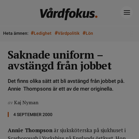
#
#
#
Heta ämnen:
Ledighet
Vårdpolitik
Lön
Saknade uniform –
avstängd från jobbet
Det finns olika sätt att bli avstängd från jobbet på.
Annie Thompsons är ett av de mer originella.
av
Kaj Nyman
4 SEPTEMBER 2000
Annie Thompson
är sjuksköterska på sjukhuset i
Scarborough i Yorkshire på Englands östkust. Hon