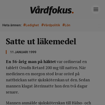
#
#
#
Heta ämnen:
Ledighet
Vårdpolitik
Lön
Satte ut läkemedel
11 JANUARI 1999
En 56-årig man på häktet
var ordinerad en
tablett Orudis Retard 200 mg till natten. När
medicinen en morgon stod kvar orörd på
nattbrickan satte sjuksköterskan ut den. Sedan
mannen klagat återinsatte hon den två dagar
senare.
Mannen anmälde sjuksköterskan till Hälso- och