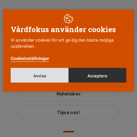
DELA
Till Vårdfokus startsida
Vårdfokus använder cookies
Vi använder cookies för att ge dig den bästa möjliga
upplevelsen.
Cookieinställningar
Läs senaste numret
Avvisa
Acceptera
Nyhetsbrev
Tipsa oss!