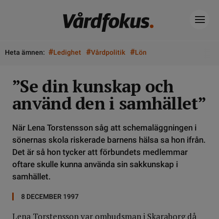
#
#
#
Heta ämnen:
Ledighet
Vårdpolitik
Lön
”Se din kunskap och
använd den i samhället”
När Lena Torstensson såg att schemaläggningen i
sönernas skola riskerade barnens hälsa sa hon ifrån.
Det är så hon tycker att förbundets medlemmar
oftare skulle kunna använda sin sakkunskap i
samhället.
8 DECEMBER 1997
Lena Torstensson var ombudsman i Skaraborg då