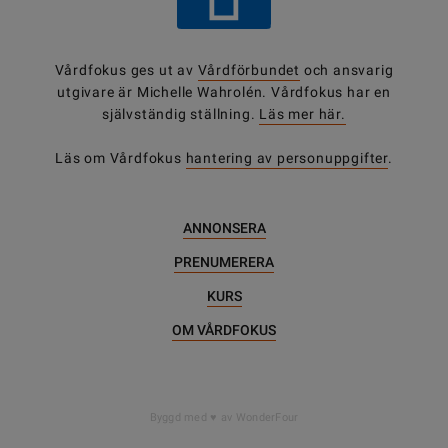
Vårdfokus ges ut av
Vårdförbundet
och ansvarig
utgivare är Michelle Wahrolén. Vårdfokus har en
självständig ställning.
Läs mer här.
Läs om Vårdfokus
hantering av personuppgifter
.
ANNONSERA
PRENUMERERA
KURS
OM VÅRDFOKUS
DELA
Byggd med
av WonderFour