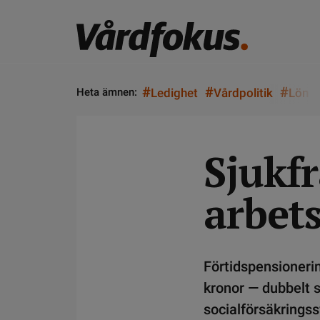
#
#
#
Heta ämnen:
Ledighet
Vårdpolitik
Lön
Sjukf
arbet
Förtidspensionerin
kronor — dubbelt s
socialförsäkrings