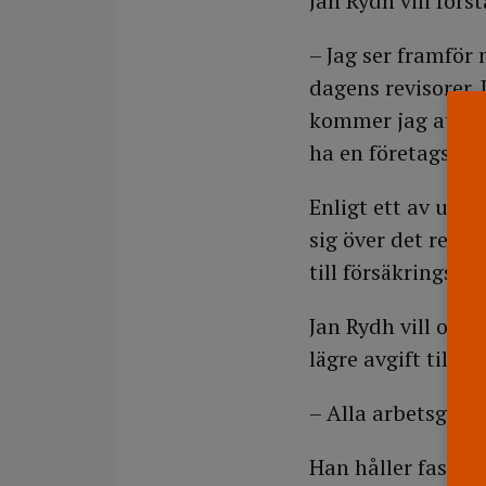
Jan Rydh vill för
– Jag ser framför
dagens revisorer. 
kommer jag att för
ha en företagshäls
Enligt ett av utre
sig över det reha
till försäkringska
Jan Rydh vill ock
lägre avgift till s
– Alla arbetsgivar
Han håller fast vi