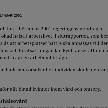
 JANUARI 2002
dh fick i början av 2001 regeringens uppdrag att
 ökad hälsa i arbetslivet. I slutrapporten, som be
reslås att arbetsplatser bättre ska anpassas till de
hov och förutsättningar. Jan Rydh anser att den 
uvudsak är en arbetsmiljöfråga.
n hade sina orsaker hos individen skulle den var
för allt bland kvinnor inom vård och omsorg.
gshälsovård