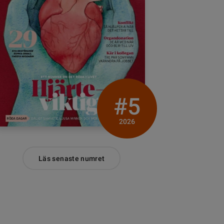
#5
2026
Läs senaste numret