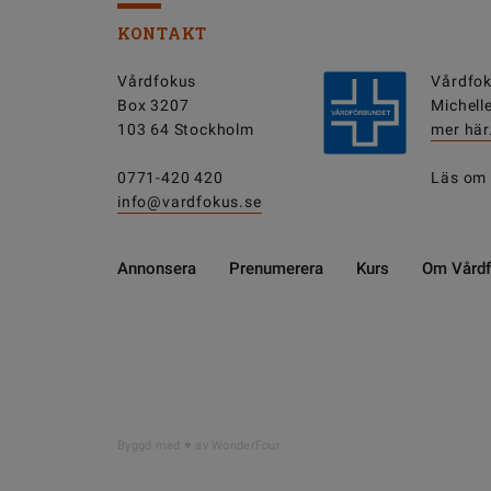
KONTAKT
Vårdfokus
Vårdfok
Box 3207
Michell
103 64 Stockholm
mer här
0771-420 420
Läs om
info@vardfokus.se
Annonsera
Prenumerera
Kurs
Om Vård
Byggd med
av WonderFour