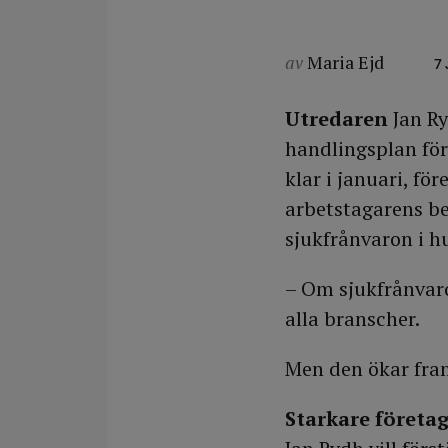
av
Maria Ejd
7
Utredaren
Jan Ry
handlingsplan för
klar i januari, fö
arbetstagarens be
sjukfrånvaron i h
– Om sjukfrånvaro
alla branscher.
Men den ökar fram
Starkare företa