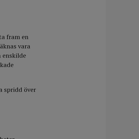
 ta fram en
räknas vara
n enskilde
ökade
a spridd över