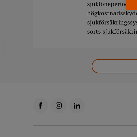
sjuklöneperiod för
högkostnadsskydd 
sjukförsäkringssys
sorts sjukförsäkr
DELA