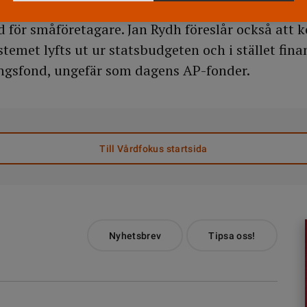
längs från 14 till 60 dagar, men vill införa ett
för småföretagare. Jan Rydh föreslår också att 
temet lyfts ut ur statsbudgeten och i stället fina
ingsfond, ungefär som dagens AP-fonder.
Till Vårdfokus startsida
Nyhetsbrev
Tipsa oss!