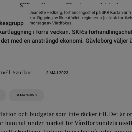
Jeanette Hedberg, förhandlingschef på SKR Kartan är f
kartläggning av löneutfallet i regionerna (se länk i artike
esgrupper har fått ett löneutfall under industrimärk
montage av Vårdfokus
artläggning i förra veckan. SKR:s förhandlingsche
 det med en ansträngd ekonomi. Gävleborg väljer än
rnell-Szurkos
3 MAJ 2023
BEMANNING
lation och budgetar som inte räcker till. Det är or
har hamnat under märket för Vårdförbundets medl
Jeanette Hedberg, förhandlingschef på arbetsgiva