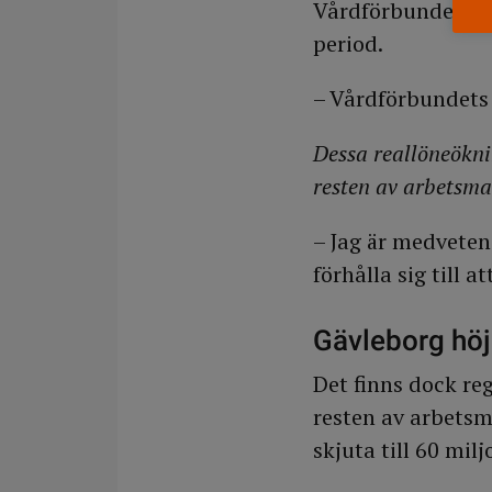
Vårdförbundets y
period.
– Vårdförbundets 
Dessa reallöneökni
resten av arbetsm
– Jag är medveten
förhålla sig till a
Gävleborg höje
Det finns dock re
resten av arbetsm
skjuta till 60 mil