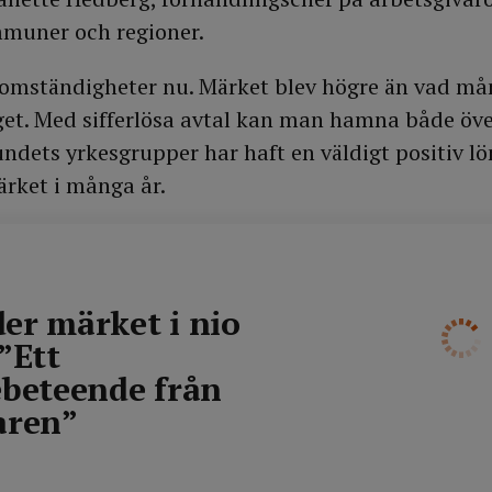
mmuner och regioner.
a omständigheter nu. Märket blev högre än vad må
dget. Med sifferlösa avtal kan man hamna både öv
ndets yrkesgrupper har haft en väldigt positiv lö
ärket i många år.
er märket i nio
”Ett
ebeteende från
aren”