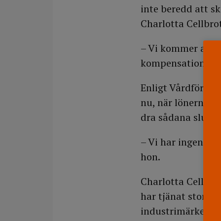
inte beredd att sk
Charlotta Cellbrot
– Vi kommer att f
kompensationer ju
Enligt Vårdförbu
nu, när lönerna ha
dra sådana slutsa
– Vi har ingen ani
hon.
Charlotta Cellbro
har tjänat stort p
industrimärket ga