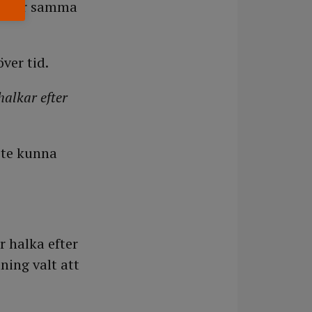
 under samma
ver tid.
halkar efter
ste kunna
r halka efter
ning valt att