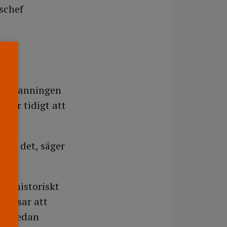
gschef
d bemanningen
 för tidigt att
ra i det, säger
ar historiskt
r visar att
22, medan