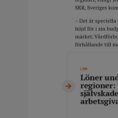
SKR, Sveriges ko
– Det är speciell
höjd för i sin bu
märket. Vårdförbu
förhållande till m
LÖN
Löner und
regioner: 
självskad
arbetsgiv