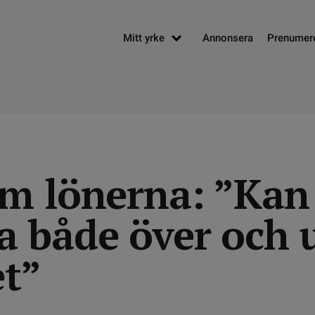
Mitt yrke
Annonsera
Prenumer
m lönerna: ”Kan
 både över och 
t”