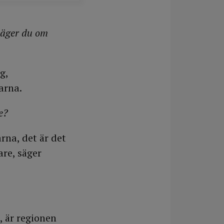
säger du om
g,
arna.
e?
rna, det är det
are, säger
, är regionen