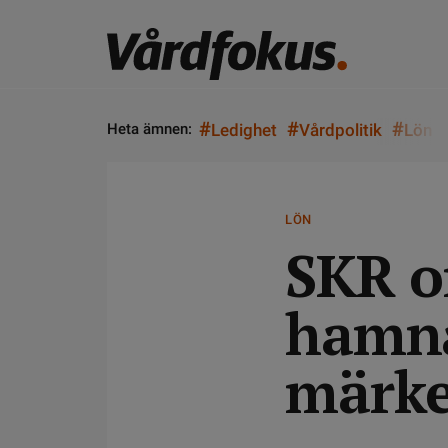
#
#
#
Heta ämnen:
Ledighet
Vårdpolitik
Lön
LÖN
SKR o
hamna
märke