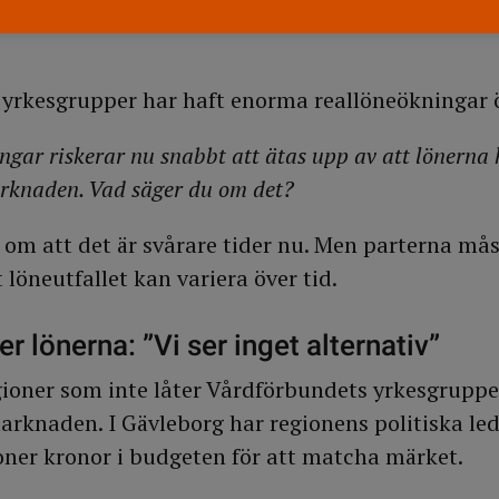
rkesgrupper fick en löneökning på 24,2 procent
yrkesgrupper har haft enorma reallöneökningar ö
ngar riskerar nu snabbt att ätas upp av att lönerna 
arknaden. Vad säger du om det?
 om att det är svårare tider nu. Men parterna må
tt löneutfallet kan variera över tid.
r lönerna: ”Vi ser inget alternativ”
gioner som inte låter Vårdförbundets yrkesgruppe
arknaden. I Gävleborg har regionens politiska led
joner kronor i budgeten för att matcha märket.