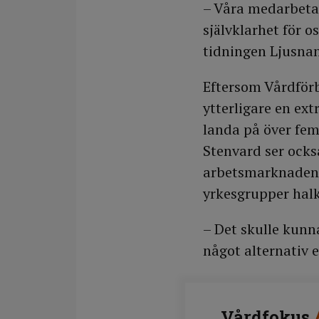
– Våra medarbeta
självklarhet för o
tidningen Ljusnan
Eftersom Vårdförb
ytterligare en ext
landa på över fem
Stenvard ser ocks
arbetsmarknaden s
yrkesgrupper halka
– Det skulle kunna
något alternativ e
Vårdfokus