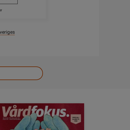
er
veriges