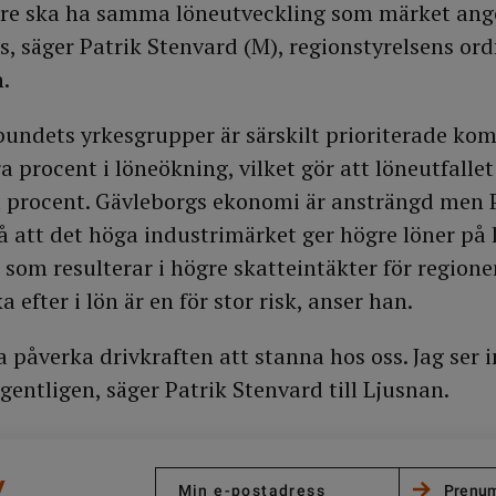
re ska ha samma löneutveckling som märket anger
ss, säger Patrik Stenvard (M), regionstyrelsens ord
.
undets yrkesgrupper är särskilt prioriterade kom
ra procent i löneökning, vilket gör att löneutfalle
 procent. Gävleborgs ekonomi är ansträngd men 
å att det höga industrimärket ger högre löner på 
om resulterar i högre skatteintäkter för regionen
 efter i lön är en för stor risk, anser han.
 påverka drivkraften att stanna hos oss. Jag ser in
gentligen, säger Patrik Stenvard till Ljusnan.
/