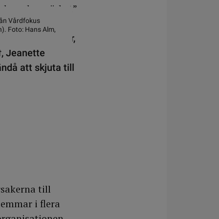
rån Vårdfokus
ln). Foto: Hans Alm,
et i nio regioner,
f, Jeanette
då att skjuta till
sakerna till
emmar i flera
rorganisationen