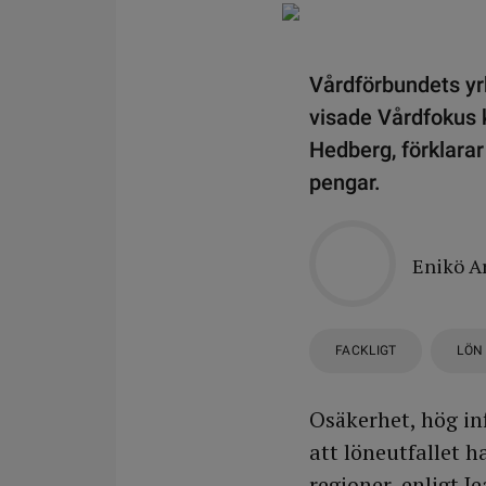
Vårdförbundets yrk
visade Vårdfokus k
Hedberg, förklarar
pengar.
Enikö A
FACKLIGT
LÖN
Osäkerhet, hög inf
att löneutfallet 
regioner, enligt 