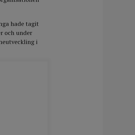
nga hade tagit
er och under
neutveckling i