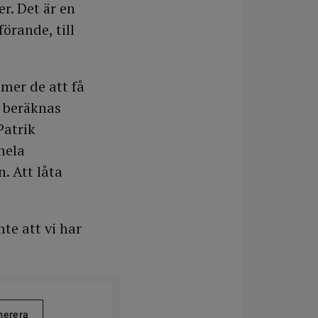
. Det är en
förande, till
mer de att få
t beräknas
Patrik
hela
. Att låta
te att vi har