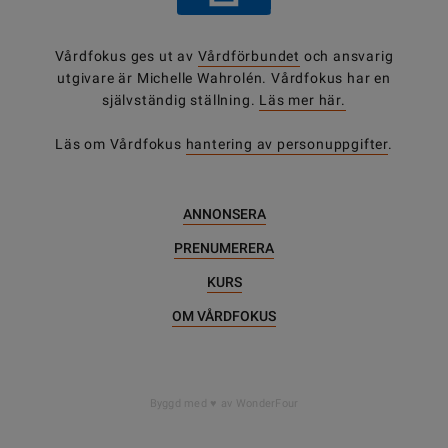
Vårdfokus ges ut av
Vårdförbundet
och ansvarig
utgivare är Michelle Wahrolén. Vårdfokus har en
självständig ställning.
Läs mer här.
Läs om Vårdfokus
hantering av personuppgifter
.
ANNONSERA
PRENUMERERA
KURS
OM VÅRDFOKUS
Byggd med
av WonderFour