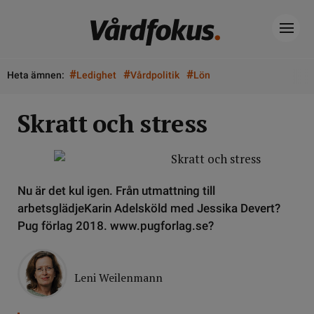
#
#
#
Heta ämnen:
Ledighet
Vårdpolitik
Lön
Skratt och stress
Nu är det kul igen. Från utmattning till
arbetsglädjeKarin Adelsköld med Jessika Devert?
Pug förlag 2018. www.pugforlag.se?
Leni Weilenmann