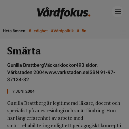
#
#
#
Heta ämnen:
Ledighet
Vårdpolitik
Lön
Smärta
Gunilla BrattbergVäckarklockor493 sidor.
Värkstaden 2004www.varkstaden.seISBN 91-97-
37134-32
7 JUNI 2004
Gunilla Brattberg är legitimerad läkare, docent och
specialist på anestesiologi och smärtlindring. Hon
har lång erfarenhet av arbete med
smärtrehabilitering enligt ett pedagogiskt koncept i