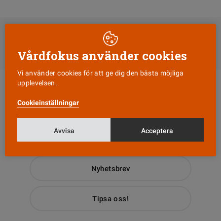
DELA
Till Vårdfokus startsida
Vårdfokus använder cookies
Vi använder cookies för att ge dig den bästa möjliga
upplevelsen.
Cookieinställningar
Avvisa
Acceptera
Läs senaste numret
Nyhetsbrev
Tipsa oss!