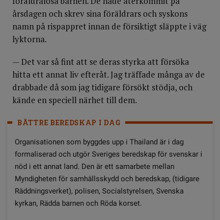
föräldralösa barnen. De hade återkommit på
årsdagen och skrev sina föräldrars och syskons
namn på rispappret innan de försiktigt släppte i väg
lyktorna.
— Det var så fint att se deras styrka att försöka
hitta ett annat liv efteråt. Jag träffade många av de
drabbade då som jag tidigare försökt stödja, och
kände en speciell närhet till dem.
BÄTTRE BEREDSKAP I DAG
Organisationen som byggdes upp i Thailand är i dag
formaliserad och utgör Sveriges beredskap för svenskar i
nöd i ett annat land. Den är ett samarbete mellan
Myndigheten för samhällsskydd och beredskap, (tidigare
Räddningsverket), polisen, Socialstyrelsen, Svenska
kyrkan, Rädda barnen och Röda korset.