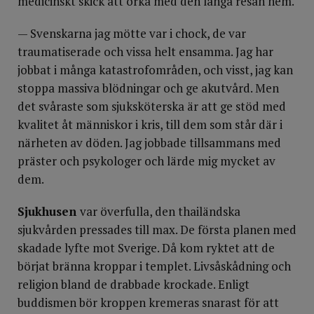
medicinskt skick att orka med den långa resan hem.
— Svenskarna jag mötte var i chock, de var
traumatiserade och vissa helt ensamma. Jag har
jobbat i många katastrofområden, och visst, jag kan
stoppa massiva blödningar och ge akutvård. Men
det svåraste som sjuksköterska är att ge stöd med
kvalitet åt människor i kris, till dem som står där i
närheten av döden. Jag jobbade tillsammans med
präster och psykologer och lärde mig mycket av
dem.
Sjukhusen
var överfulla, den thailändska
sjukvården pressades till max. De första planen med
skadade lyfte mot Sverige. Då kom ryktet att de
börjat bränna kroppar i templet. Livsåskådning och
religion bland de drabbade krockade. Enligt
buddismen bör kroppen kremeras snarast för att