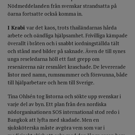
Nödmeddelanden från svenskar strandsatta på
öarna fortsatte också komma in.
I Krabi
var det kaos, trots thailändarnas hårda
arbete och oändliga hjälpsamhet. Frivilliga kämpade
överallt i bråten och i snabbt iordningställda tält
och stånd med bilder på saknade. Även de till synes
unga reseledarna höll ett fast grepp om
resenärerna när resmålet kraschade. De levererade
listor med namn, rumsnummer och försvunna, både
till hjälparbetare och hem till Sverige.
Tina Ohlsén tog listorna och sökte upp svenskar i
varje del av byn. Ett plan från den nordiska
nödorganisationen SOS international stod redo i
Bangkok att lyfta med skadade. Men en
sjuksköterska måste avgöra vem som var i