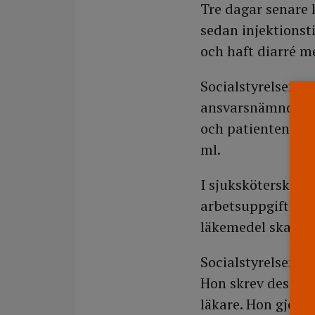
Tre dagar senare 
sedan injektionsti
och haft diarré m
Socialstyrelsen a
ansvarsnämnd (HSA
och patientens rea
ml.
I sjuksköterskans 
arbetsuppgifter. 
läkemedel skall k
Socialstyrelsen hä
Hon skrev dessuto
läkare. Hon gjord