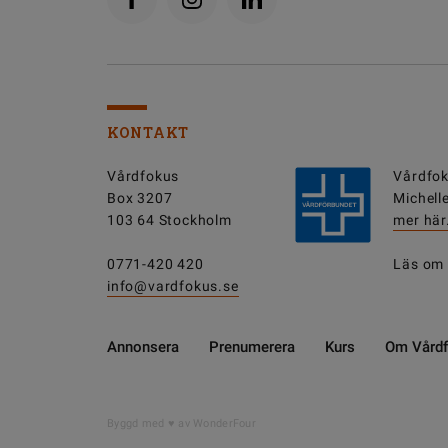
KONTAKT
Vårdfokus
Vårdfok
Box 3207
Michell
103 64 Stockholm
mer här
0771-420 420
Läs om
info@vardfokus.se
Annonsera
Prenumerera
Kurs
Om Vård
Byggd med
av WonderFour