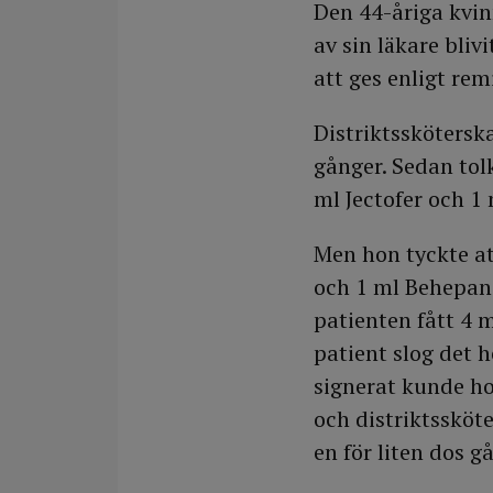
Den 44-åriga kvi
av sin läkare bli
att ges enligt rem
Distriktssköterska
gånger. Sedan tol
ml Jectofer och 1 
Men hon tyckte at
och 1 ml Behepan 
patienten fått 4 m
patient slog det 
signerat kunde ho
och distriktssköt
en för liten dos 