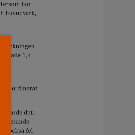
eftersom hon
och huvudvärk,
rdens
lanteckningen
dinerade 1,4
a
t av ordinerat
e gjorde det.
ordinerande
ar också fel