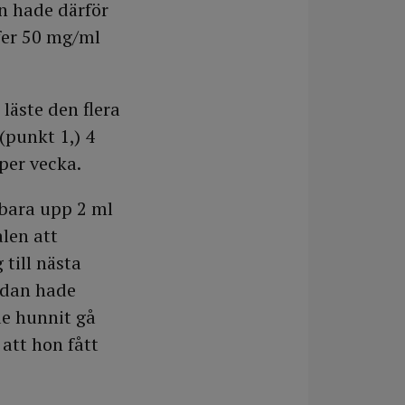
n hade därför
ofer 50 mg/ml
 läste den flera
(punkt 1,) 4
 per vecka.
 bara upp 2 ml
len att
 till nästa
edan hade
de hunnit gå
att hon fått