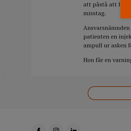
att påstå att hon 
misstag.
Ansvarsnämnden se
patienten en injek
ampull ur asken f
Hon får en varnin
DELA