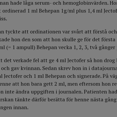
nnan hade låga serum- och hemoglobinvärden. Ho
vit ordinerad 1 ml Behepan 1g/ml plus 1,4 ml Ject
iss.
n tyckte att ordinationen var svårt att förstå och
kade hon den som att hon skulle ge för det första 
ml (= 1 ampull) Behepan vecka 1, 2, 3, två gånger
t det verkade fel att ge 4 ml Jectofer så hon drog
och gav kvinnan. Sedan skrev hon in i datajourna
l Jectofer och 1 ml Behepan och signerade. På väg
henne att hon bara gett 2 ml, men eftersom hon r
n inte ändra uppgiften i journalen. Patienten ha
erskan tänkte därför berätta för henne nästa gång 
gången innan.