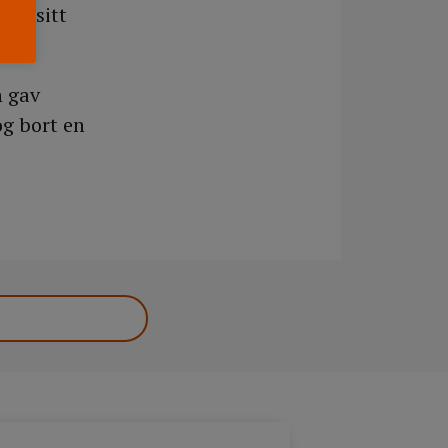
lja sitt
n gav
og bort en