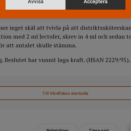
Avvisa
Acceptera
plockat bort en ampull Jectofer ur asken för att dö
r inget skäl att tvivla på att distriktssköterska
tion med 2 ml Jectofer, skrev in 4 ml och sedan t
ör att antalet skulle stämma.
g. Beslutet har vunnit laga kraft. (HSAN 2229/95).
Till Vårdfokus startsida
Nyhetsbrev
Tipsa oss!