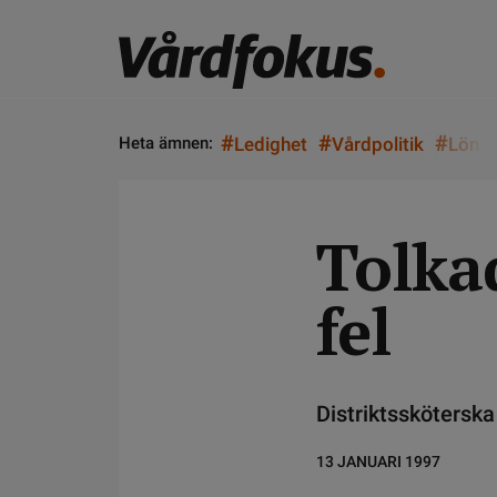
#
#
#
Heta ämnen:
Ledighet
Vårdpolitik
Lön
Tolka
fel
Distriktssköterska
13 JANUARI 1997