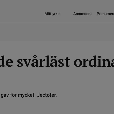
Mitt yrke
Annonsera
Prenumer
de svårläst ordin
 gav för mycket Jectofer.