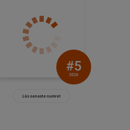
#5
2026
Läs senaste numret