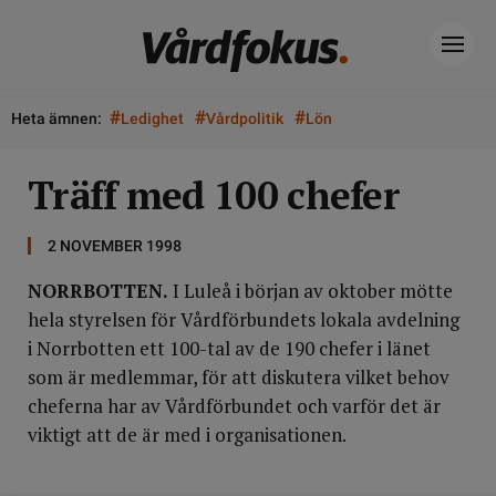
#
#
#
Heta ämnen:
Ledighet
Vårdpolitik
Lön
Träff med 100 chefer
2 NOVEMBER 1998
NORRBOTTEN.
I Luleå i början av oktober mötte
hela styrelsen för Vårdförbundets lokala avdelning
i Norrbotten ett 100-tal av de 190 chefer i länet
som är medlemmar, för att diskutera vilket behov
cheferna har av Vårdförbundet och varför det är
viktigt att de är med i organisationen.
DELA