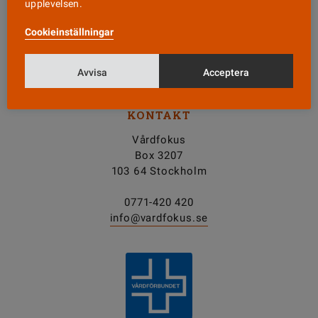
upplevelsen.
Nyhetsbrev
Cookieinställningar
Tipsa oss!
Avvisa
Acceptera
KONTAKT
Vårdfokus
Box 3207
103 64 Stockholm
0771-420 420
info@vardfokus.se