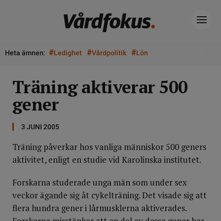
#
#
#
Heta ämnen:
Ledighet
Vårdpolitik
Lön
Träning aktiverar 500
gener
3 JUNI 2005
Träning påverkar hos vanliga människor 500 geners
aktivitet, enligt en studie vid Karolinska institutet.
Forskarna studerade unga män som under sex
veckor ägande sig åt cykelträning. Det visade sig att
flera hundra gener i lårmusklerna aktiverades.
Forskarna misstänker att en del av dessa gener har