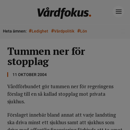
#
#
#
Heta ämnen:
Ledighet
Vårdpolitik
Lön
Tummen ner för
stopplag
11 OKTOBER 2004
Vårdförbundet gör tummen ner för regeringens
förslag till en så kallad stopplag mot privata
sjukhus.
Förslaget innebär bland annat att varje landsting
ska driva minst ett sjukhus samt att sjukhus som
drivs med offentlig finansiering förbjuds att ta emot