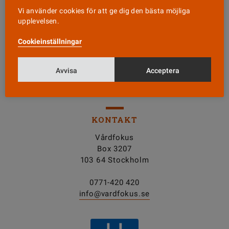
Vi använder cookies för att ge dig den bästa möjliga
Läs senaste numret
upplevelsen.
Cookieinställningar
Nyhetsbrev
Avvisa
Acceptera
Tipsa oss!
KONTAKT
Vårdfokus
Box 3207
103 64 Stockholm
0771-420 420
info@vardfokus.se