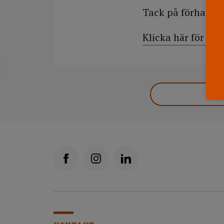
Tack på förhand 
Klicka här för at
DELA