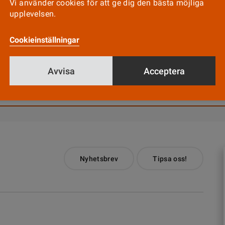
Vi använder cookies för att ge dig den bästa möjliga
för din medverkan.
upplevelsen.
t gå med
Cookieinställningar
Avvisa
Acceptera
Till Vårdfokus startsida
Nyhetsbrev
Tipsa oss!