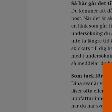
Så här går det til
Du kommer att då 
post. När det är 
en länk som går ti
undersökning du s
inte ta längre ti
skickats till dig 
med i undersöknin
så meddelar du ba
Som tack för hj
Dina svar är vikti
läser ofta eller sä
uppfattar innehåll
när du har svarat