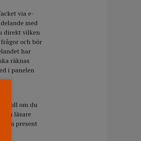
acket via e-
eddelande med
u direkt vilken
 frågor och bör
elandet har
 ska räknas
ed i panelen
gen roll om du
vriga läsare
 liten present