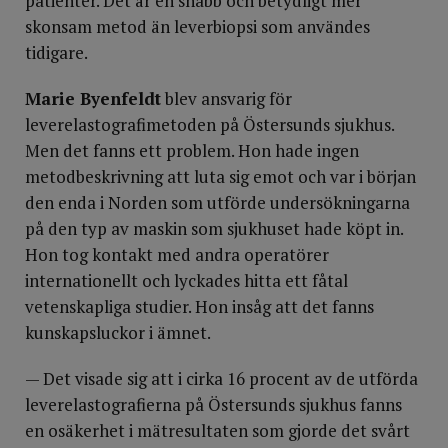
patienter. Det är en snabb och betydligt mer
skonsam metod än leverbiopsi som användes
tidigare.
Marie Byenfeldt
blev ansvarig för
leverelastografimetoden på Östersunds sjukhus.
Men det fanns ett problem. Hon hade ingen
metodbeskrivning att luta sig emot och var i början
den enda i Norden som utförde undersökningarna
på den typ av maskin som sjukhuset hade köpt in.
Hon tog kontakt med andra operatörer
internationellt och lyckades hitta ett fåtal
vetenskapliga studier. Hon insåg att det fanns
kunskapsluckor i ämnet.
— Det visade sig att i cirka 16 procent av de utförda
leverelastografierna på Östersunds sjukhus fanns
en osäkerhet i mätresultaten som gjorde det svårt