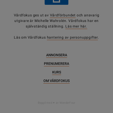
Vårdfokus ges ut av
Vårdförbundet
och ansvarig
utgivare är Michelle Wahrolén. Vårdfokus har en
självständig ställning.
Läs mer här.
Läs om Vårdfokus
hantering av personuppgifter
.
ANNONSERA
PRENUMERERA
KURS
OM VÅRDFOKUS
DELA
Byggd med
av WonderFour