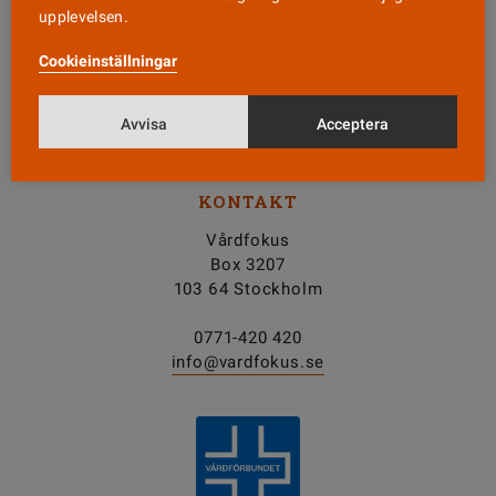
upplevelsen.
Nyhetsbrev
Cookieinställningar
Tipsa oss!
Avvisa
Acceptera
KONTAKT
Vårdfokus
Box 3207
103 64 Stockholm
0771-420 420
info@vardfokus.se