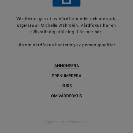
Vårdfokus ges ut av
Vårdförbundet
och ansvarig
utgivare är Michelle Wahrolén. Vårdfokus har en
självständig ställning.
Läs mer här.
Läs om Vårdfokus
hantering av personuppgifter
.
ANNONSERA
PRENUMERERA
KURS
OM VÅRDFOKUS
Byggd med
av WonderFour