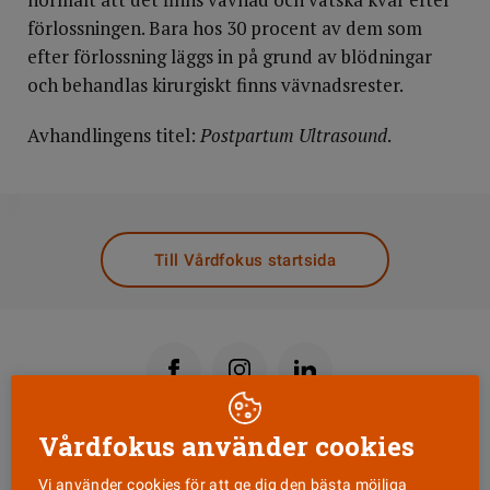
förlossningen. Bara hos 30 procent av dem som
efter förlossning läggs in på grund av blödningar
och behandlas kirurgiskt finns vävnadsrester.
Avhandlingens titel:
Postpartum Ultrasound
.
DELA
Till Vårdfokus startsida
Vårdfokus använder cookies
Läs senaste numret
Vi använder cookies för att ge dig den bästa möjliga