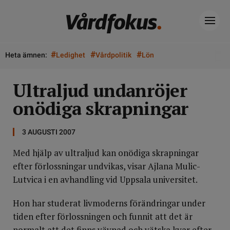
#
#
#
Heta ämnen:
Ledighet
Vårdpolitik
Lön
Ultraljud undanröjer
onödiga skrapningar
3 AUGUSTI 2007
Med hjälp av ultraljud kan onödiga skrapningar
efter förlossningar undvikas, visar Ajlana Mulic-
Lutvica i en avhandling vid Uppsala universitet.
Hon har studerat livmoderns förändringar under
tiden efter förlossningen och funnit att det är
normalt att det finns vävnad och vätska kvar efter