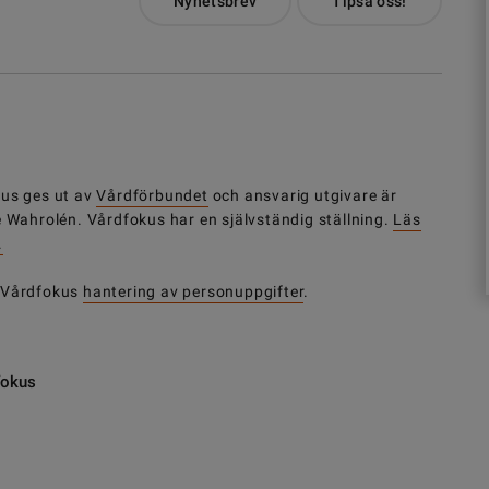
Nyhetsbrev
Tipsa oss!
us ges ut av
Vårdförbundet
och ansvarig utgivare är
e Wahrolén. Vårdfokus har en självständig ställning.
Läs
.
 Vårdfokus
hantering av personuppgifter
.
fokus