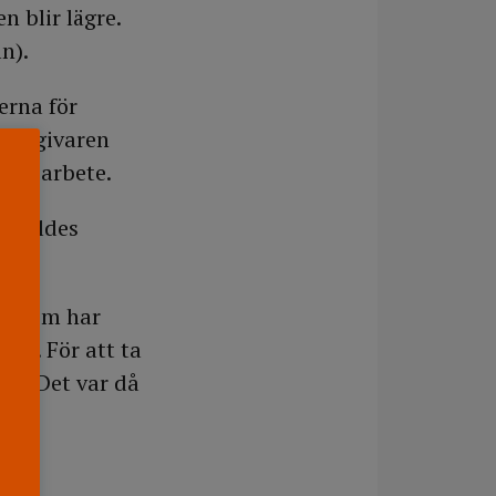
 blir lägre.
ln).
erna för
betsgivaren
tivt arbete.
ställdes
ivt.
ra som har
ror. För att ta
et. Det var då
n av