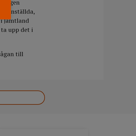
terligen
na anställda,
 i Jämtland
ta upp det i
ågan till