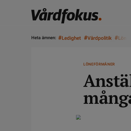
#
#
#
Heta ämnen:
Ledighet
Vårdpolitik
Lön
LÖNEFÖRMÅNER
Anstä
många