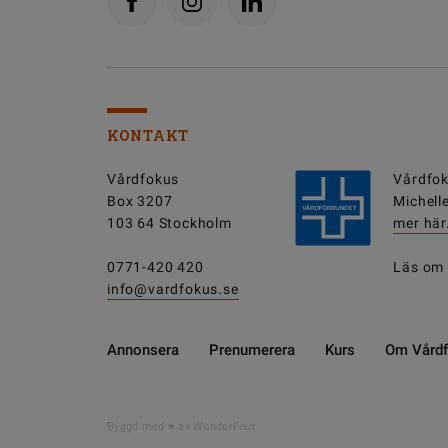
KONTAKT
Vårdfokus
Vårdfok
Box 3207
Michell
103 64 Stockholm
mer här
0771-420 420
Läs om
info@vardfokus.se
Annonsera
Prenumerera
Kurs
Om Vård
Byggd med
av WonderFour