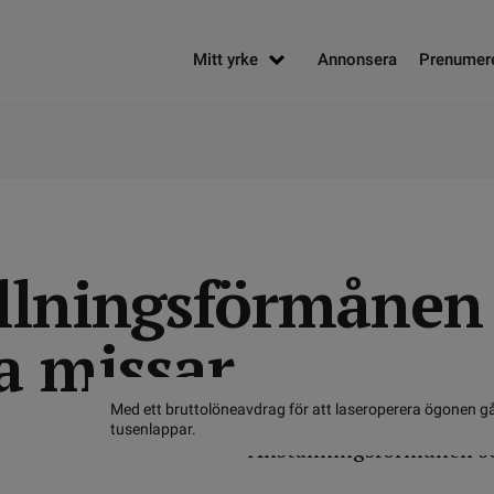
Mitt yrke
Annonsera
Prenumer
llningsförmånen
 missar
Med ett bruttolöneavdrag för att laseroperera ögonen gå
tusenlappar.