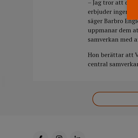
– Jag tror att det
erbjuder ingen vå
säger Barbro Engl
uppmanar dem att 
samverkan med ar
Hon berättar att 
central samverkan
DELA