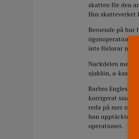
skatten för den a
Hos skatteverket k
Beroende på hur 
ögonoperationen 
inte förlorar någo
Nackdelen med ett
sjuklön, a-kassee
Barbro Englesson,
korrigerat sina sy
reda på mer om ög
hon upptäckte att
operationer.