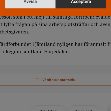
 är en anställningsförmån som ofta missas. Mig ve
Avvisa
Acceptera
rdarbetsgivare i Jämtland detta erbjudande till si
esson som i ett mejl till samtliga förtroendevalde
lyfta frågan på sina arbetsplatsträffar och även 
betsgivaren.
Vårdförbundet i Jämtland nyligen har föranmält fr
 i Region Jämtland Härjedalen.
Till Vårdfokus startsida