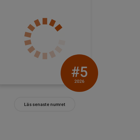
#5
2026
Läs senaste numret