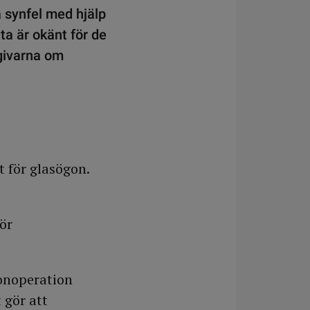
a synfel med hjälp
ta är okänt för de
sgivarna om
t för glasögon.
ör
ögonoperation
 gör att