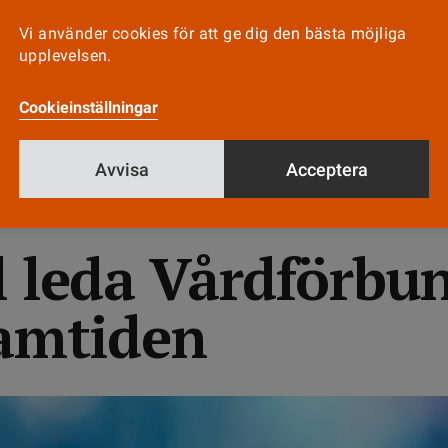
mes är rcn:s generalsekreterare Christine Hancoc
lägger tyngdpunkten på skyddet för allmänheten.
Vi använder cookies för att ge dig den bästa möjliga
upplevelsen.
ringarna ökar klarhet och säkerhet för både de
och patienterna.
Cookieinställningar
Avvisa
Acceptera
l leda Vårdförbu
ramtiden