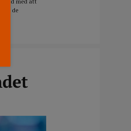
k nöjd med att
 Med de
ndet