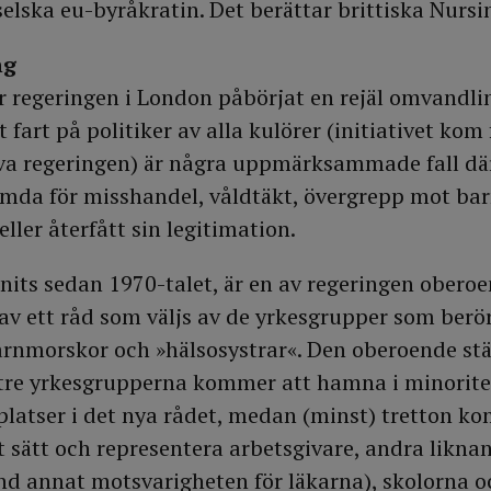
selska eu-byråkratin. Det berättar brittiska Nurs
ng
 regeringen i London påbörjat en rejäl omvandlin
 fart på politiker av alla kulörer (initiativet kom
va regeringen) är några uppmärksammade fall dä
ömda för misshandel, våldtäkt, övergrepp mot ba
eller återfått sin legitimation.
nits sedan 1970-talet, är en av regeringen obero
av ett råd som väljs av de yrkesgrupper som berör
arnmorskor och »hälsosystrar«. Den oberoende stä
 tre yrkesgrupperna kommer att hamna i minorit
platser i det nya rådet, medan (minst) tretton k
at sätt och representera arbetsgivare, andra likna
d annat motsvarigheten för läkarna), skolorna o