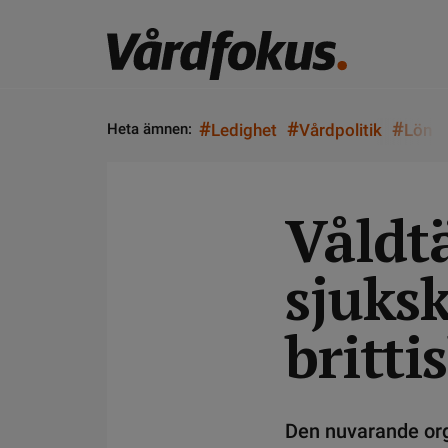
#
#
#
Heta ämnen:
Ledighet
Vårdpolitik
Lön
Våldt
sjuks
britti
Den nuvarande org