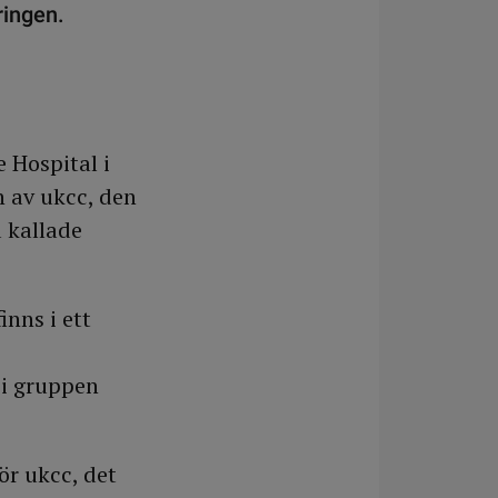
ringen.
 Hospital i
 av ukcc, den
 kallade
inns i ett
 i gruppen
ör ukcc, det