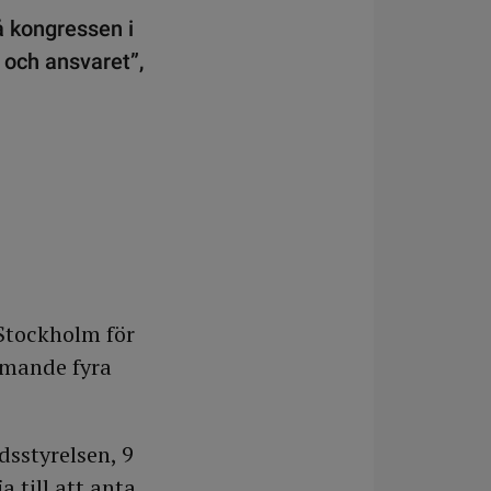
 kongressen i
 och ansvaret”,
 Stockholm för
mmande fyra
sstyrelsen, 9
a till att anta