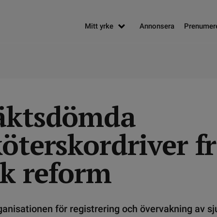
Mitt yrke
Annonsera
Prenumer
äktsdömda
köterskordriver f
sk reform
anisationen för registrering och övervakning av s