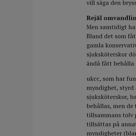
vill säga den brys
Rejäl omvandli
Men samtidigt har
Bland det som fått
gamla konservati
sjuksköterskor d
ändå fått behålla 
ukcc, som har fun
myndighet, styrd 
sjuksköterskor, b
behållas, men de
tillsammans tolv 
tillsättas på ann
myndigheter (blan