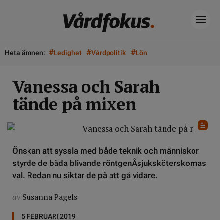
#
#
#
Heta ämnen:
Ledighet
Vårdpolitik
Lön
Vanessa och Sarah
tände på mixen
Önskan att syssla med både teknik och människor
styrde de båda blivande röntgenÂ­sjuksköterskornas
val. Redan nu siktar de på att gå vidare.
av
Susanna Pagels
5 FEBRUARI 2019