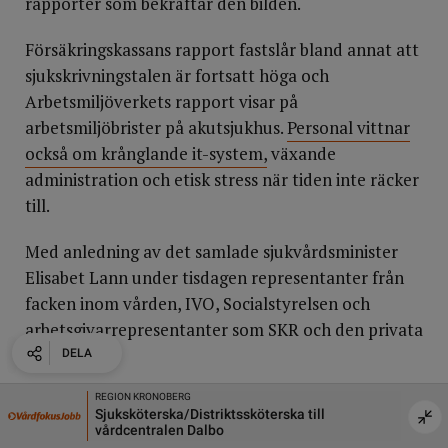
rapporter som bekräftar den bilden.
Försäkringskassans rapport fastslår bland annat att
sjukskrivningstalen är fortsatt höga och
Arbetsmiljöverkets rapport visar på
arbetsmiljöbrister på akutsjukhus.
Personal vittnar
också om krånglande it-system,
växande
administration och etisk stress när tiden inte räcker
till.
Med anledning av det samlade sjukvårdsminister
Elisabet Lann under tisdagen representanter från
facken inom vården, IVO, Socialstyrelsen och
arbetsgivarrepresentanter som SKR och den privata
vården.
DELA
DELA
DELA
DELA
Överens om problembilden
Ryggkirurgiskt Centrum Stockholm AB
Örebro Un
ll
Är du leg. Sjuksköterska och vill arbeta på
Unive
Sineva Ribeiro, Vårdförbundets ordförande, deltog i
Ryggkirurgiskt Centrum?
inrikt