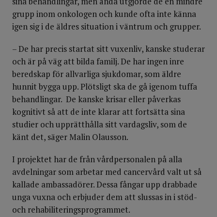
sina behandlingar, men ändå utgjorde de en mindre
grupp inom onkologen och kunde ofta inte känna
igen sig i de äldres situation i väntrum och grupper.
– De har precis startat sitt vuxenliv, kanske studerar
och är på väg att bilda familj. De har ingen inre
beredskap för allvarliga sjukdomar, som äldre
hunnit bygga upp. Plötsligt ska de gå igenom tuffa
behandlingar. De kanske krisar eller påverkas
kognitivt så att de inte klarar att fortsätta sina
studier och upprätthålla sitt vardagsliv, som de
känt det, säger Malin Olausson.
I projektet har de från vårdpersonalen på alla
avdelningar som arbetar med cancervård valt ut så
kallade ambassadörer. Dessa fångar upp drabbade
unga vuxna och erbjuder dem att slussas in i stöd-
och rehabiliteringsprogrammet.