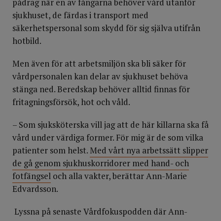
pådrag när en av fångarna behöver vård utanför
sjukhuset, de färdas i transport med
säkerhetspersonal som skydd för sig själva utifrån
hotbild.
Men även för att arbetsmiljön ska bli säker för
vårdpersonalen kan delar av sjukhuset behöva
stänga ned. Beredskap behöver alltid finnas för
fritagningsförsök, hot och våld.
– Som sjuksköterska vill jag att de här killarna ska få
vård under värdiga former. För mig är de som vilka
patienter som helst.
Med vårt nya arbetssätt slipper
de gå genom sjukhuskorridorer med hand- och
fotfängsel
och alla vakter, berättar Ann-Marie
Edvardsson.
Lyssna på senaste Vårdfokuspodden där Ann-