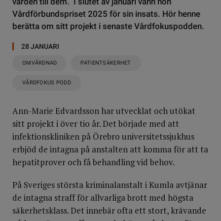
vården till dem. I slutet av januari vann hon
Vårdförbundspriset 2025 för sin insats. Hör henne
berätta om sitt projekt i senaste Vårdfokuspodden.
28 JANUARI
OMVÅRDNAD
PATIENTSÄKERHET
VÅRDFOKUS PODD
Ann-Marie Edvardsson har utvecklat och utökat
sitt projekt i över tio år. Det började med att
infektionskliniken på Örebro universitetssjukhus
erbjöd de intagna på anstalten att komma för att ta
hepatitprover och få behandling vid behov.
På Sveriges största kriminalanstalt i Kumla avtjänar
de intagna straff för allvarliga brott med högsta
säkerhetsklass. Det innebär ofta ett stort, krävande