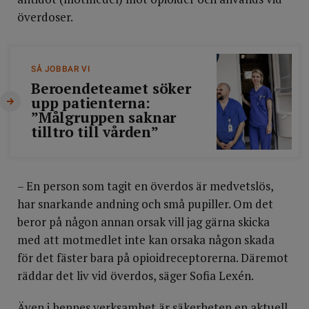
överdoser.
SÅ JOBBAR VI
Beroendeteamet söker
upp patienterna:
”Målgruppen saknar
tilltro till vården”
– En person som tagit en överdos är medvetslös,
har snarkande andning och små pupiller. Om det
beror på någon annan orsak vill jag gärna skicka
med att motmedlet inte kan orsaka någon skada
för det fäster bara på opioidreceptorerna. Däremot
räddar det liv vid överdos, säger Sofia Lexén.
Även i hennes verksamhet är säkerheten en aktuell