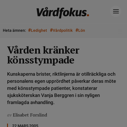
#
#
#
Heta ämnen:
Ledighet
Vårdpolitik
Lön
Vården kränker
könsstympade
Kunskaperna brister, riktlinjerna är otillräckliga och
personalens egen upprördhet påverkar deras möte
med könsstympade patienter, konstaterar
sjuksköterskan Vanja Berggren i sin nyligen
framlagda avhandling.
av
Elisabet Forslind
22 MARS 2005