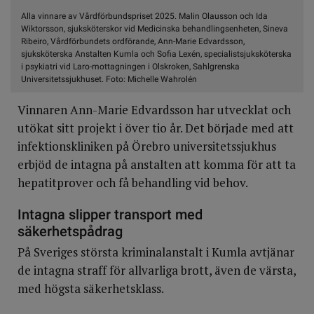
Alla vinnare av Vårdförbundspriset 2025. Malin Olausson och Ida
Wiktorsson, sjuksköterskor vid Medicinska behandlingsenheten, Sineva
Ribeiro, Vårdförbundets ordförande, Ann-Marie Edvardsson,
sjuksköterska Anstalten Kumla och Sofia Lexén, specialistsjuksköterska
i psykiatri vid Laro-mottagningen i Olskroken, Sahlgrenska
Universitetssjukhuset. Foto: Michelle Wahrolén
Vinnaren Ann-Marie Edvardsson har utvecklat och
utökat sitt projekt i över tio år. Det började med att
infektionskliniken på Örebro universitetssjukhus
erbjöd de intagna på anstalten att komma för att ta
hepatitprover och få behandling vid behov.
Intagna slipper transport med
säkerhetspådrag
På Sveriges största kriminalanstalt i Kumla avtjänar
de intagna straff för allvarliga brott, även de värsta,
med högsta säkerhetsklass.