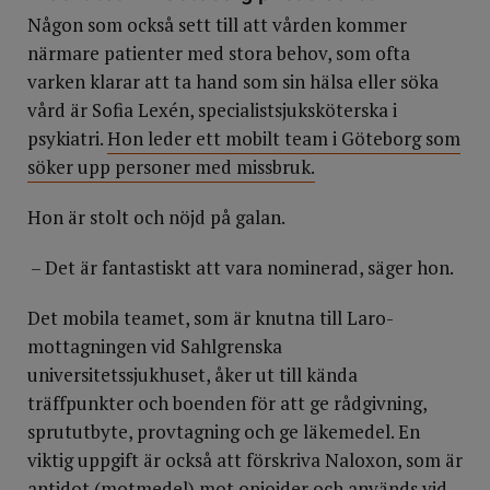
Någon som också sett till att vården kommer
närmare patienter med stora behov, som ofta
varken klarar att ta hand som sin hälsa eller söka
vård är Sofia Lexén, specialistsjuksköterska i
psykiatri.
Hon leder ett mobilt team i Göteborg som
söker upp personer med missbruk.
Hon är stolt och nöjd på galan.
– Det är fantastiskt att vara nominerad, säger hon.
Det mobila teamet, som är knutna till Laro-
mottagningen vid Sahlgrenska
universitetssjukhuset, åker ut till kända
träffpunkter och boenden för att ge rådgivning,
sprututbyte, provtagning och ge läkemedel. En
viktig uppgift är också att förskriva Naloxon, som är
antidot (motmedel) mot opioider och används vid