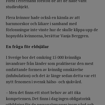
Först i efterhand förstod de att de hade varit
studieobjekt.
Flera kvinnor hade också en känsla av att
barnmorskor och läkare i samband med
förlossningar inte visste hur de skulle klippa upp de
hopsydda kvinnorna, berättar Vanja Berggren.
En fråga för eldsjälar
I Sverige bor det omkring 15 000 kvinnliga
invandrare från länder som praktiserar den mest
omfattande formen av kvinnlig omskärelse
(infubulation) och det är länge sedan detta var ett
nytt fenomen i svensk hälso- och sjukvård.
– Men det finns ett stort behov av att öka
kompetensen. Det finns i dag ingen obligatorisk
utbildning för de personalgrupper inom vård och