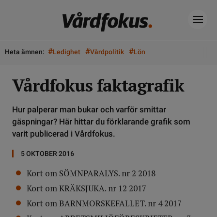
#
#
#
Heta ämnen:
Ledighet
Vårdpolitik
Lön
Vårdfokus faktagrafik
Hur palperar man bukar och varför smittar
gäspningar? Här hittar du förklarande grafik som
varit publicerad i Vårdfokus.
5 OKTOBER 2016
Kort om SÖMNPARALYS. nr 2 2018
Kort om KRÄKSJUKA. nr 12 2017
Kort om BARNMORSKEFALLET. nr 4 2017