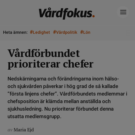
#
#
#
Heta ämnen:
Ledighet
Vårdpolitik
Lön
Vårdförbundet
prioriterar chefer
Nedskärningarna och förändringarna inom hälso-
och sjukvården påverkar i hög grad de så kallade
”första linjens chefer”. Vårdförbundets medlemmar i
chefsposition är klämda mellan anställda och
sjukhusledning. Nu prioriterar förbundet denna
utsatta medlemsgrupp.
av
Maria Ejd