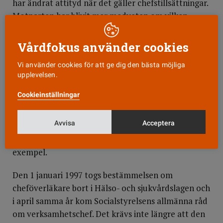
har ändrat attityd när det gäller chefstillsättningar.
Motparten har blivit mer medveten om vilken
kompetens som behövs och befogenheterna börjar i
större utsträckning än tidigare följa med ansvaret,
Vårdfokus använder cookies
säger hon.
Vi använder cookies för att ge dig den bästa möjliga
upplevelsen.
Diskussionen om chefernas roll i Vårdförbundet är i
full gång även bland de lokala avdelningarna.
Cookieinställningar
I Skåne har man haft studiecirklar för chefer och i
Avvisa
Acceptera
Östergötland har man sedan ett år en egen
utbildning för chefer. Bara för att nämna ett par
exempel.
Den 1 januari 1997 togs bestämmelsen om
cheföverläkare bort i Hälso- och sjukvårdslagen och
i april samma år kom Socialstyrelsens allmänna råd
om verksamhetschef. Det krävs inte längre att den