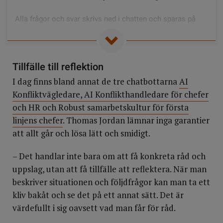
Alla frågor och svar skrivs ned i chatten och sparas på
ditt konto, men kan inte läsas av andra.
Du kan också välja att prata med chatbotten.
Tillfälle till reflektion
I dag finns bland annat de tre chatbottarna
AI
Konfliktvägledare, AI Konflikthandledare för chefer
och HR och Robust samarbetskultur för första
linjens chefer
. Thomas Jordan lämnar inga garantier
att allt går och lösa lätt och smidigt.
– Det handlar inte bara om att få konkreta råd och
uppslag, utan att få tillfälle att reflektera. När man
beskriver situationen och följdfrågor kan man ta ett
kliv bakåt och se det på ett annat sätt. Det är
värdefullt i sig oavsett vad man får för råd.