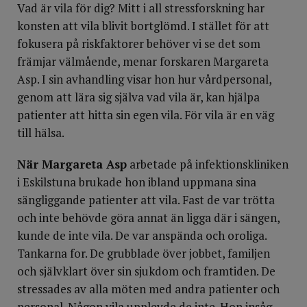
Vad är vila för dig? Mitt i all stressforskning har
konsten att vila blivit bortglömd. I stället för att
fokusera på riskfaktorer behöver vi se det som
främjar välmående, menar forskaren Margareta
Asp. I sin avhandling visar hon hur vårdpersonal,
genom att lära sig själva vad vila är, kan hjälpa
patienter att hitta sin egen vila. För vila är en väg
till hälsa.
När Margareta Asp
arbetade på infektionskliniken
i Eskilstuna brukade hon ibland uppmana sina
sängliggande patienter att vila. Fast de var trötta
och inte behövde göra annat än ligga där i sängen,
kunde de inte vila. De var anspända och oroliga.
Tankarna for. De grubblade över jobbet, familjen
och självklart över sin sjukdom och framtiden. De
stressades av alla möten med andra patienter och
personal. Någon vila upplevde de inte. Hon insåg