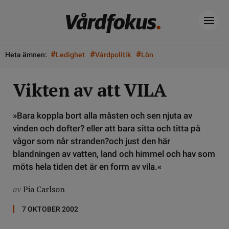
#
#
#
Heta ämnen:
Ledighet
Vårdpolitik
Lön
Vikten av att VILA
»Bara koppla bort alla måsten och sen njuta av
vinden och dofter? eller att bara sitta och titta på
vågor som når stranden?och just den här
blandningen av vatten, land och himmel och hav som
möts hela tiden det är en form av vila.«
av
Pia Carlson
7 OKTOBER 2002