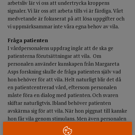
arbetsliv lär vi oss att undertrycka kroppens
signaler. Vi lär oss att arbeta tills vi är färdiga. Vårt
medvetande är fokuserat på att lösa uppgifter och
vi uppmärksammar inte våra egna behov av vila.
Fråga patienten
I vårdpersonalens uppdrag ingår att de ska ge
patienterna förutsättningar att vila. Om
personalen använder kunskapen från Margareta
Asps forskning skulle de fråga patienten själv vad
hon behöver för att vila. Helt naturligt blir det då
en patientcentrerad vård, eftersom personalen
måste föra en dialog med patienten. Och svaren
skiftar naturligtvis. Ibland behöver patienten
avskärma sig för att vila. När hon piggnat till kanske
hon får vila genom stimulans. Men även personalen
behöver få perioder av vila. Det är förutsättningen
för att kunna skapa en atmosfär där patienterna