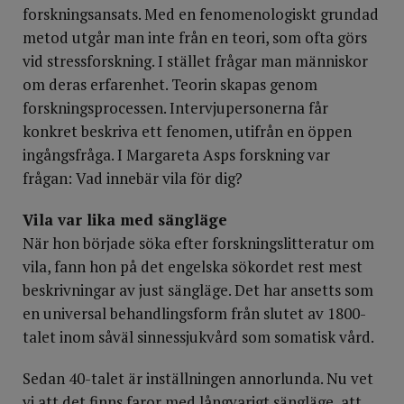
forskningsansats. Med en fenomenologiskt grundad
metod utgår man inte från en teori, som ofta görs
vid stressforskning. I stället frågar man människor
om deras erfarenhet. Teorin skapas genom
forskningsprocessen. Intervjupersonerna får
konkret beskriva ett fenomen, utifrån en öppen
ingångsfråga. I Margareta Asps forskning var
frågan: Vad innebär vila för dig?
Vila var lika med sängläge
När hon började söka efter forskningslitteratur om
vila, fann hon på det engelska sökordet rest mest
beskrivningar av just sängläge. Det har ansetts som
en universal behandlingsform från slutet av 1800-
talet inom såväl sinnessjukvård som somatisk vård.
Sedan 40-talet är inställningen annorlunda. Nu vet
vi att det finns faror med långvarigt sängläge, att