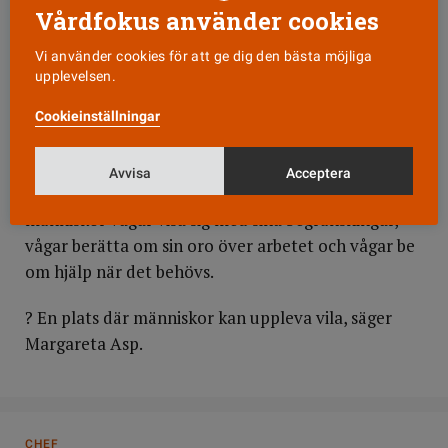
Vårdfokus använder cookies
känner sig sedda, bejakade, trygga och tillitsfulla.
Margareta Asp medger att den ambitionen låter
Vi använder cookies för att ge dig den bästa möjliga
långt från dagens vårdverklighet.
upplevelsen.
Cookieinställningar
? Men vi måste belysa vad vila är för att skapa
medvetenhet som kan leda till en förändring.
Avvisa
Acceptera
Det är ingen omöjlighet att skapa ett klimat där
människor vågar visa sig med sina begränsningar,
vågar berätta om sin oro över arbetet och vågar be
om hjälp när det behövs.
? En plats där människor kan uppleva vila, säger
Margareta Asp.
CHEF