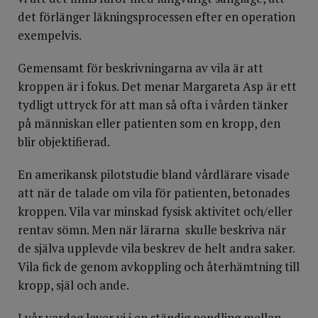
det förlänger läkningsprocessen efter en operation
exempelvis.
Gemensamt för beskrivningarna av vila är att
kroppen är i fokus. Det menar Margareta Asp är ett
tydligt uttryck för att man så ofta i vården tänker
på människan eller patienten som en kropp, den
blir objektifierad.
En amerikansk pilotstudie bland vårdlärare visade
att när de talade om vila för patienten, betonades
kroppen. Vila var minskad fysisk aktivitet och/eller
rentav sömn. Men när lärarna skulle beskriva när
de själva upplevde vila beskrev de helt andra saker.
Vila fick de genom avkoppling och återhämtning till
kropp, själ och ande.
I vår vardag lever vi i en ständig pendling mellan