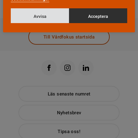
och märkningar på svenska.
Avvisa
Acceptera
DELA
Till Vårdfokus startsida
Läs senaste numret
Nyhetsbrev
Tipsa oss!