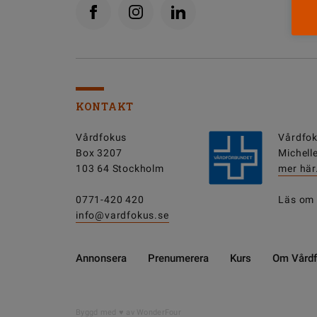
KONTAKT
Vårdfokus
Vårdfok
Box 3207
Michell
103 64 Stockholm
mer här
0771-420 420
Läs om
info@vardfokus.se
Annonsera
Prenumerera
Kurs
Om Vård
Byggd med
av WonderFour