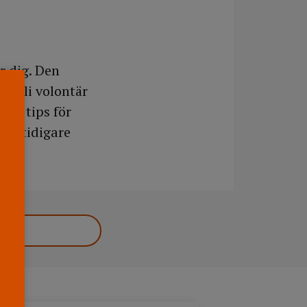
r dig. Den
tt bli volontär
iska tips för
med tidigare