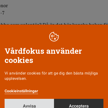
onor
-7
obba som volontär? Då är det här kanske boken fö
d att be dig ärligt svara på varför du tänkt dig a
vråda dig i vissa fall. I övrigt innehåller den prakt
 vidhåller sin önskan att bli volontär, intervjuer 
Vårdfokus använder
esser till en lång rad volontärorganisationer.
cookies
Vi använder cookies för att ge dig den bästa möjliga
upplevelsen.
Till Vårdfokus startsida
Cookieinställningar
Avvisa
Acceptera