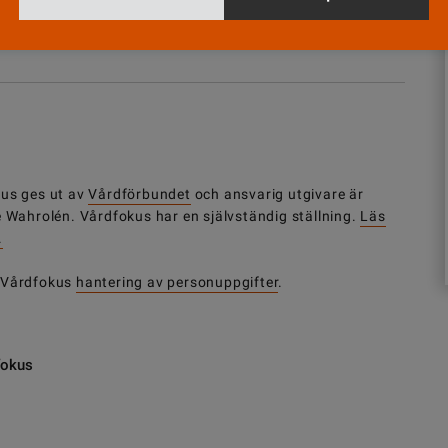
Nyhetsbrev
Tipsa oss!
us ges ut av
Vårdförbundet
och ansvarig utgivare är
e Wahrolén. Vårdfokus har en självständig ställning.
Läs
.
 Vårdfokus
hantering av personuppgifter
.
fokus