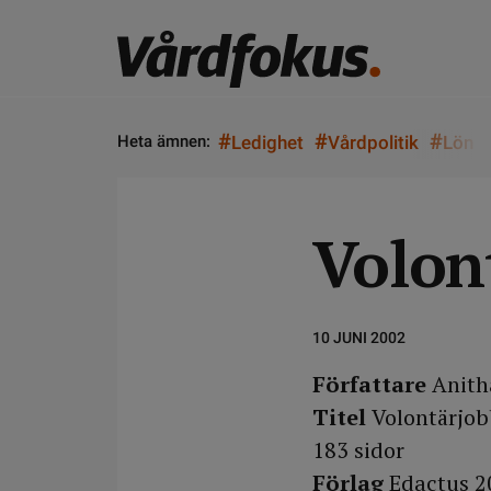
#
#
#
Heta ämnen:
Ledighet
Vårdpolitik
Lön
Volon
10 JUNI 2002
Författare
Anith
Titel
Volontärjob
183 sidor
Förlag
Edactus 2