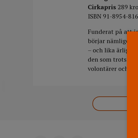
Cirkapris
289 kr
ISBN 91-8954-816
Funderat på att j
börjar nämligen me
– och lika ärligt a
den som trots allt
volontärer och adr
DELA