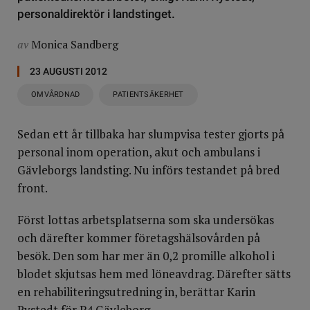
personaldirektör i landstinget.
av
Monica Sandberg
23 AUGUSTI 2012
OMVÅRDNAD
PATIENTSÄKERHET
Sedan ett år tillbaka har slumpvisa tester gjorts på
personal inom operation, akut och ambulans i
Gävleborgs landsting. Nu införs testandet på bred
front.
Först lottas arbetsplatserna som ska undersökas
och därefter kommer företagshälsovården på
besök. Den som har mer än 0,2 promille alkohol i
blodet skjutsas hem med löneavdrag. Därefter sätts
en rehabiliteringsutredning in, berättar Karin
Rystedt för P4 Gävleborg.