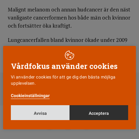
Malignt melanom och annan hudcancer är den näst
vanligaste cancerformen hos både män och kvinnor
och fortsätter öka kraftigt.
Lungcancerfallen bland kvinnor ökade under 2009
jämfört med 2008, men fortfarande är förekomsten
av lungcancer större bland männen.
Vårdfokus använder cookies
DELA
Vi använder cookies för att ge dig den bästa möjliga
upplevelsen.
Till Vårdfokus startsida
Cookieinställningar
Avvisa
Acceptera