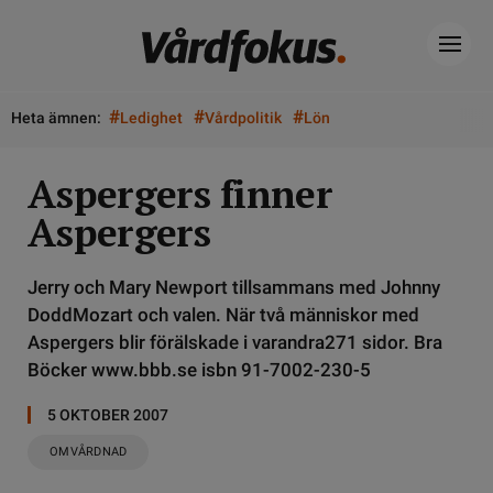
#
#
#
Heta ämnen:
Ledighet
Vårdpolitik
Lön
Aspergers finner
Aspergers
Jerry och Mary Newport tillsammans med Johnny
DoddMozart och valen. När två människor med
Aspergers blir förälskade i varandra271 sidor. Bra
Böcker www.bbb.se isbn 91-7002-230-5
5 OKTOBER 2007
OMVÅRDNAD