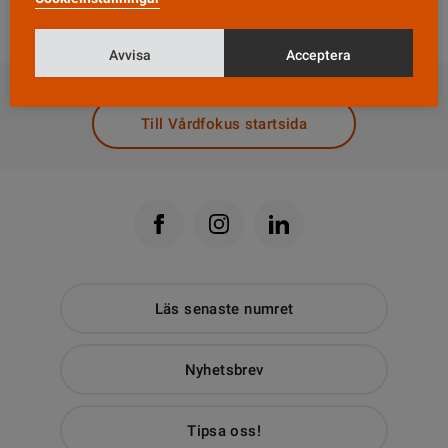
verkligheten.
Avvisa
Acceptera
DELA
Till Vårdfokus startsida
Läs senaste numret
Nyhetsbrev
Tipsa oss!