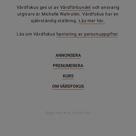
Vårdfokus ges ut av
Vårdförbundet
och ansvarig
utgivare är Michelle Wahrolén. Vårdfokus har en
självständig ställning.
Läs mer här.
Läs om Vårdfokus
hantering av personuppgifter
.
ANNONSERA
PRENUMERERA
KURS
OM VÅRDFOKUS
Byggd med
av WonderFour