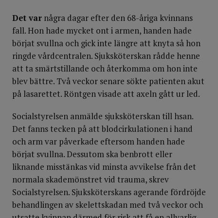
Det var
några dagar efter den 68-åriga kvinnans
fall. Hon hade mycket ont i armen, handen hade
börjat svullna och gick inte längre att knyta så hon
ringde vårdcentralen. Sjuksköterskan rådde henne
att ta smärtstillande och återkomma om hon inte
blev bättre. Två veckor senare sökte patienten akut
på lasarettet. Röntgen visade att axeln gått ur led.
Socialstyrelsen anmälde sjukskötersk­an till hsan.
Det fanns tecken på att blodcirkulationen i hand
och arm var påverkade eftersom handen hade
börjat svullna. Dessutom ska benbrott eller
liknande misstänkas vid minsta avvikelse från det
normala skademönstret vid trauma, skrev
Socialstyrelsen. Sjuksköterskans agerande fördröjde
behandlingen av skelettskadan med två veckor och
utsatte kvinnan därmed för risk att få en allvarlig