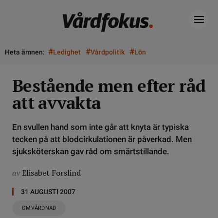
#
#
#
Heta ämnen:
Ledighet
Vårdpolitik
Lön
Bestående men efter råd
att avvakta
En svullen hand som inte går att knyta är typiska
tecken på att blodcirkulationen är påverkad. Men
sjuksköterskan gav råd om smärtstillande.
av
Elisabet Forslind
31 AUGUSTI 2007
OMVÅRDNAD