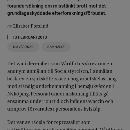
förundersökning om misstänkt brott mot det
grundlagsskyddade efterforskningsförbudet.
av
Elisabet Forslind
13 FEBRUARI 2013
OMVÅRDNAD
SAMHÄLLE
Det var i december som Vårdfokus skrev om en
anonym anmälan till Socialstyrelsen. I anmälan
beskrev en sjuksköterska en hög arbetsbelastning
med ständig underbemanning i hemsjukvården i
Nyköping. Personal under inskolning tilläts gå
ensamma under jourtid och influensavaccin och
urinprov förvarades i personalens kylskåp.
Det var av rädsla för repressalier som
sjuksköterskan gjorde anmälan anonymt. Vårdfokus