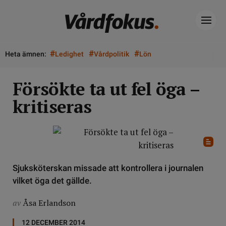
#
#
#
Heta ämnen:
Ledighet
Vårdpolitik
Lön
Försökte ta ut fel öga –
kritiseras
Sjuksköterskan missade att kontrollera i journalen
vilket öga det gällde.
av
Åsa Erlandson
12 DECEMBER 2014