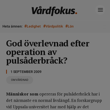
#
#
#
Heta ämnen:
Ledighet
Vårdpolitik
Lön
God överlevnad efter
operation av
pulsåderbråck?
1 SEPTEMBER 2009
OMVÅRDNAD
Människor som
opereras för pulsåderbråck har i
det närmaste en normal livslängd. En forskargrupp
vid Uppsala universitet har med hjälp av det