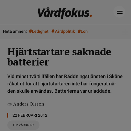
#
#
#
Heta ämnen:
Ledighet
Vårdpolitik
Lön
Hjärtstartare saknade
batterier
Vid minst två tillfällen har Räddningstjänsten i Skåne
råkat ut för att hjärtstartaren inte har fungerat när
den skulle användas. Batterierna var urladdade.
av
Anders Olsson
22 FEBRUARI 2012
OMVÅRDNAD