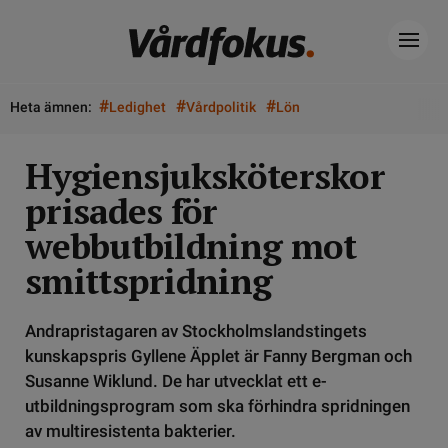
#
#
#
Heta ämnen:
Ledighet
Vårdpolitik
Lön
Hygiensjuksköterskor
prisades för
webbutbildning mot
smittspridning
Andrapristagaren av Stockholmslandstingets
kunskapspris Gyllene Äpplet är Fanny Bergman och
Susanne Wiklund. De har utvecklat ett e-
utbildningsprogram som ska förhindra spridningen
av multiresistenta bakterier.