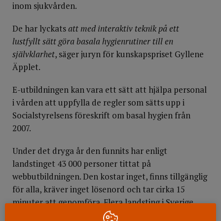
inom sjukvården.
De har lyckats
att med interaktiv teknik på ett
lustfyllt sätt göra basala hygienrutiner till en
självklarhet
, säger juryn för kunskapspriset Gyllene
Äpplet.
E-utbildningen kan vara ett sätt att hjälpa personal
i vården att uppfylla de regler som sätts upp i
Socialstyrelsens föreskrift om basal hygien från
2007.
Under det dryga år den funnits har enligt
landstinget 43 000 personer tittat på
webbutbildningen. Den kostar inget, finns tillgänglig
för alla, kräver inget lösenord och tar cirka 15
minuter att genomföra. Flera landsting i Sverige
rekommenderar utbildningen för sin personal eller