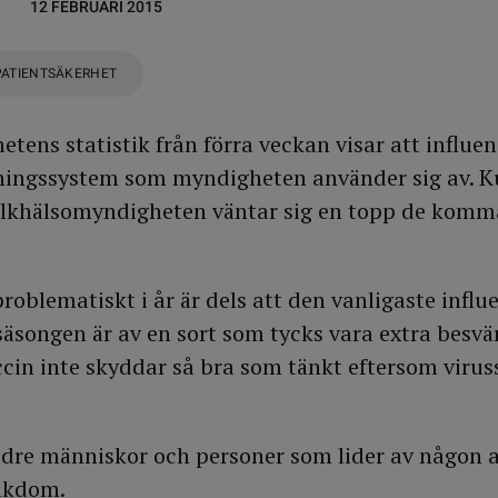
12 FEBRUARI 2015
PATIENTSÄKERHET
tens statistik från förra veckan visar att influen
ningssystem som myndigheten använder sig av. K
olkhälsomyndigheten väntar sig en topp de kom
roblematiskt i år är dels att den vanligaste infl
äsongen är av en sort som tycks vara extra besvärl
ccin inte skyddar så bra som tänkt eftersom vir
äldre människor och personer som lider av någon
ukdom.