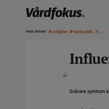
#
#
#
Heta ämnen:
Ledighet
Vårdpolitik
Lön
Influe
Svårare symtom än