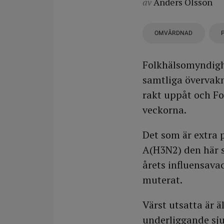
av
Anders Olsson
OMVÅRDNAD
Folkhälsomyndighe
samtliga övervak
rakt uppåt och F
veckorna.
Det som är extra p
A(H3N2) den här s
årets influensava
muterat.
Värst utsatta är 
underliggande sj