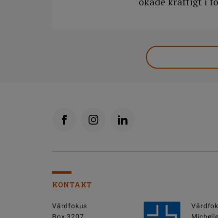
ökade kraftigt i f
DELA
KONTAKT
Vårdfokus
Vårdfok
Box 3207
Michell