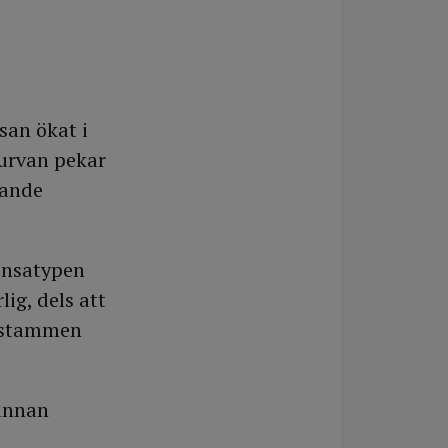
san ökat i
urvan pekar
mande
uensatypen
ig, dels att
usstammen
 annan