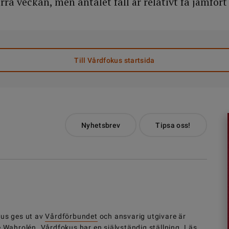
örra veckan, men antalet fall är relativt få jämfö
Till Vårdfokus startsida
Nyhetsbrev
Tipsa oss!
us ges ut av
Vårdförbundet
och ansvarig utgivare är
e Wahrolén. Vårdfokus har en självständig ställning.
Läs