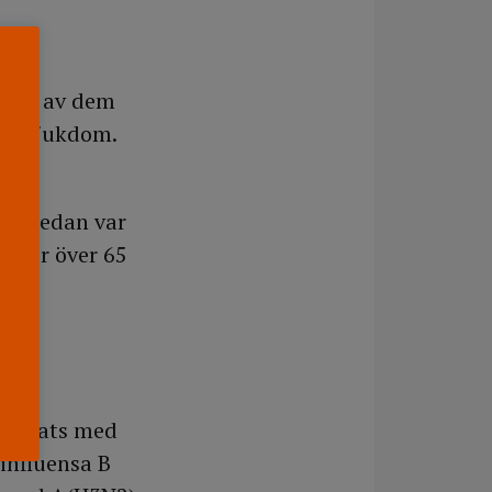
cent av dem
vår sjukdom.
.
 år sedan var
soner över 65
smittats med
influensa B