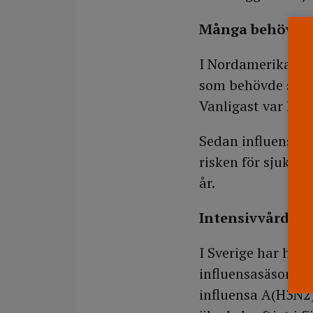
Många behövde 
I Nordamerika, dä
som behövde sjukh
Vanligast var hjä
Sedan influensaöv
risken för sjukhu
år.
Intensivvårdade 
I Sverige har hitt
influensasäsongen
influensa A(H3N2)