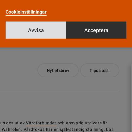
Cookieinställningar
Avvisa
Acceptera
Till Vårdfokus startsida
Nyhetsbrev
Tipsa oss!
us ges ut av
Vårdförbundet
och ansvarig utgivare är
e Wahrolén. Vårdfokus har en självständig ställning.
Läs