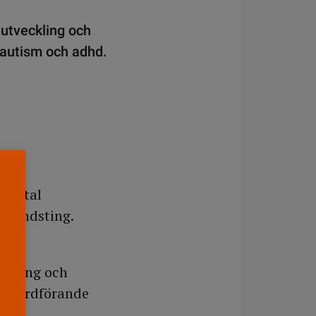
utveckling och
 autism och adhd.
pmental
s landsting.
ed
redning och
ets ordförande