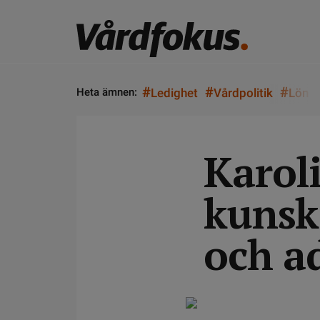
#
#
#
Heta ämnen:
Ledighet
Vårdpolitik
Lön
Karol
kunsk
och a