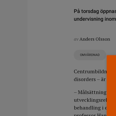
På torsdag öppnas
undervisning inom
av
Anders Olsson
OMVÅRDNAD
Centrumbildningen
disorders – är et
– Målsättningen ä
utvecklingsrelate
behandling i enli
professor Hans Fo