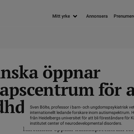
Mitt yrke
Annonsera
Prenumer
inska öppnar
apscentrum för 
dhd
Sven Bölte, professor i barn- och ungdomspsykiatrisk ve
internationellt ledande forskare inom autismspektrum. H
från Heidelbergs universitet för att bli föreståndare för 
institutet center of neurodevelopmental disorders.