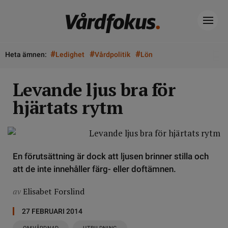
#
#
#
Heta ämnen:
Ledighet
Vårdpolitik
Lön
Levande ljus bra för
hjärtats rytm
En förutsättning är dock att ljusen brinner stilla och
att de inte innehåller färg- eller doftämnen.
av
Elisabet Forslind
27 FEBRUARI 2014